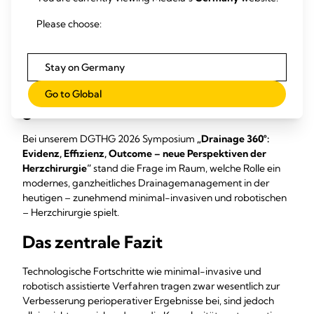
Diese praxisnahen Einblicke tragen dazu bei,
Please choose:
Versorgungspfade besser zu verstehen und gemeinsam
Ansätze für verlässliche, patientennahe Abläufe
weiterzuentwickeln.
Stay on Germany
Symposium: Drainage
Go to Global
ganzheitlich denken
Bei unserem DGTHG 2026 Symposium
„Drainage 360°:
Evidenz, Effizienz, Outcome – neue Perspektiven der
Herzchirurgie“
stand die Frage im Raum, welche Rolle ein
modernes, ganzheitliches Drainagemanagement in der
heutigen – zunehmend minimal-invasiven und robotischen
– Herzchirurgie spielt.
Das zentrale Fazit
Technologische Fortschritte wie minimal-invasive und
robotisch assistierte Verfahren tragen zwar wesentlich zur
Verbesserung perioperativer Ergebnisse bei, sind jedoch