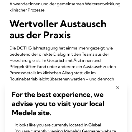
Anwender:innen und der gemeinsamen Weiterentwicklung
klinischer Prozesse.
Wertvoller Austausch
aus der Praxis
Die DGTHG Jahrestagung hat einmal mehr gezeigt, wie
bedeutend der direkte Dialog mit den Teams aus der
Herzchirurgie ist. Im Gespräch mit Ärzt:innen und
Pflegekräften fand unter anderem ein Austausch zu den
Prozessdetails im klinischen Alltag statt, die im
Routinebetrieb leicht übersehen werden – und dennoch
einen großen Einfluss auf Stabilität, Transparenz und
Ablaufsicherheit haben.
For the best experience, we
advise you to visit your local
Gleichzeitig rückt die Thoraxdrainage als zentraler
Bestandteil des postoperativen Managements besonders in
Medela site.
den Fokus. Ihre Bedeutung für den weiteren Verlauf ist klar
spürbar – mit Einfluss auf Komplikationen, klinische Abläufe
It looks like you are currently located in
Global
.
und die Genesung der Patient:innen.
You are currently viewing Medela’s
Germany
website.