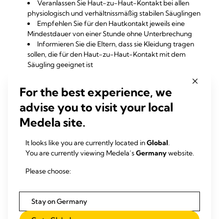
Veranlassen Sie Haut-zu-Haut-Kontakt bei allen
physiologisch und verhältnissmäßig stabilen Säuglingen
Empfehlen Sie für den Hautkontakt jeweils eine
Mindestdauer von einer Stunde ohne Unterbrechung
Informieren Sie die Eltern, dass sie Kleidung tragen
sollen, die für den Haut-zu-Haut-Kontakt mit dem
Säugling geeignet ist
Ermutigen und unterstützen Sie die Mutter beim
Abpumpen von Muttermilch während des Hautkontakts
For the best experience, we
oder direkt danach.
advise you to visit your local
Ermöglichen Sie der Mutter, dem Säugling während
des Hautkontakts die (zuletzt abgepumpte) Brust zum
Medela site.
nicht-nutritiven Saugen anzubieten.
Dokumentieren Sie im Protokoll für stillfördernde
It looks like you are currently located in
Global
.
Maßnahmen jeden Haut-zu-Haut-Kontakt unter
You are currently viewing Medela’s
Germany
website.
Angabe von Häufigkeit und Dauer bzw. bei
unterbliebenem Hautkontakt unter Angabe der Gründe
Please choose:
für das Unterbleiben
Schaffen Sie auf der neonatologischen Intensivstation
förderliche Rahmenbedingungen für den regelmäßigen
Stay on Germany
Haut-zu-Haut-Kontakt bei jedem Besuch der Eltern:
bequeme Sitzgelegenheiten, Platz und großzügige