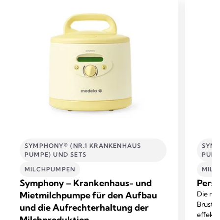
SYMPHONY® (NR.1 KRANKENHAUS
SYMP
PUMPE) UND SETS
PUMP
MILCHPUMPEN
MIL
Symphony – Krankenhaus- und
Perso
Mietmilchpumpe für den Aufbau
Die ri
Brustha
und die Aufrechterhaltung der
effekt
Milchproduktion