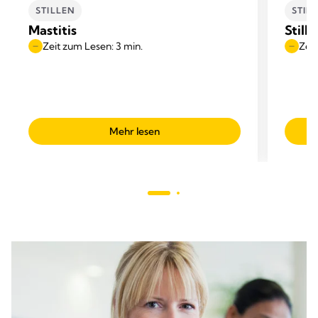
STILLEN
STIL
Mastitis
Still
Zeit zum Lesen: 3 min.
Zeit
Mehr lesen