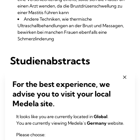
einen Arzt wenden, da die Brustdrüsenschwellung zu
einer Mastitis führen kann
Andere Techniken, wie thermische
Ultraschallbehandlungen an der Brust und Massagen,
bewirken bei manchen Frauen ebenfalls eine
Schmerzlinderung
Studienabstracts
Reverse pressure softening: a simple tool to prepare
areola for easier latching during engorgement
For the best experience, we
advise you to visit your local
Successful breastfeeding requires efficient milk transfer
through the nipple-areolar complex, which includes
Medela site.
subareolar tissue. Subareolar tissue resistance increases
during engorgement, when expanded circulation and
It looks like you are currently located in
Global
.
excess ...
You are currently viewing Medela’s
Germany
website.
Cotterman KJ (2004)
Please choose: