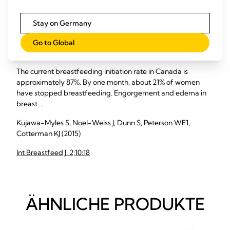
J Hum Lact. 20(2):227-37
Stay on Germany
Maternal intravenous fluids and postpartum breast
Go to Global
changes: a pilot observational study
The current breastfeeding initiation rate in Canada is
approximately 87%. By one month, about 21% of women
have stopped breastfeeding. Engorgement and edema in
breast ...
Kujawa-Myles S, Noel-Weiss J, Dunn S, Peterson WE1,
Cotterman KJ (2015)
Int Breastfeed J. 2;10:18
ÄHNLICHE PRODUKTE