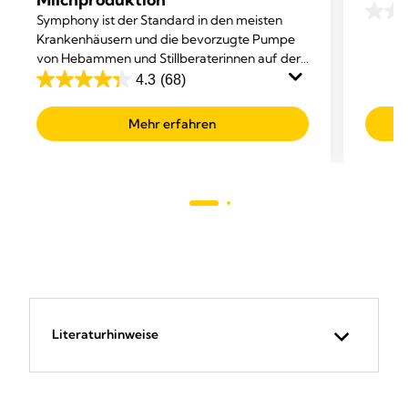
Persona
Symphony ist der Standard in den meisten
0.0
genau 
Krankenhäusern und die bevorzugte Pumpe
von
von Hebammen und Stillberaterinnen auf der
5
ganzen Welt.
4.3
(68)
Sterne
4.3
von
Mehr erfahren
5
Sternen.
68
Bewertungen
Literaturhinweise