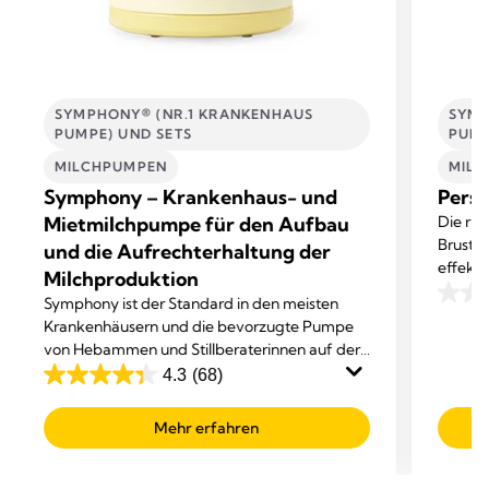
SYMPHONY® (NR.1 KRANKENHAUS
SYMP
PUMPE) UND SETS
PUMP
MILCHPUMPEN
MIL
Symphony – Krankenhaus- und
Perso
Mietmilchpumpe für den Aufbau
Die ri
Brustha
und die Aufrechterhaltung der
effekt
Milchproduktion
Persona
Symphony ist der Standard in den meisten
0.0
genau 
Krankenhäusern und die bevorzugte Pumpe
von
von Hebammen und Stillberaterinnen auf der
5
ganzen Welt.
4.3
(68)
Sterne
4.3
von
Mehr erfahren
5
Sternen.