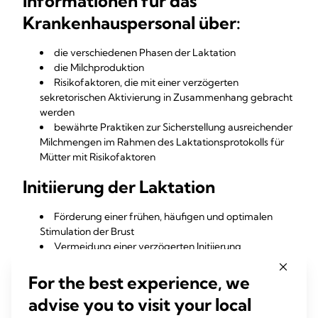
Informationen für das
Krankenhauspersonal über:
die verschiedenen Phasen der Laktation
die Milchproduktion
Risikofaktoren, die mit einer verzögerten
sekretorischen Aktivierung in Zusammenhang gebracht
werden
bewährte Praktiken zur Sicherstellung ausreichender
Milchmengen im Rahmen des Laktationsprotokolls für
Mütter mit Risikofaktoren
Initiierung der Laktation
Förderung einer frühen, häufigen und optimalen
Stimulation der Brust
Vermeidung einer verzögerten Initiierung
Milchpumpen für den Krankenhausgebrauch, die das
kindliche Saugmuster nachahmen, helfen Müttern mit
For the best experience, we
Risikofaktoren beim Erreichen einer ausreichenden
advise you to visit your local
Milchmenge, wenn eine verzögerte sekretorische