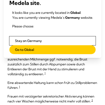
21–24
Aktivierung auftritt
Medela site.
Erfahren Sie mehr
über den Erhalt der Milchbildung bei
It looks like you are currently located in
Global
.
Müttern mit Risikofaktoren.
You are currently viewing Medela’s
Germany
website.
Folgerung
Please choose:
Die passende klinische Intervention zum richtigen Zeitpunkt
Stay on Germany
bietet Müttern die besten Chancen zum Erreichen ihrer
Stillziele.
Go to Global
Bei Müttern mit Risikofaktoren ist es zum Erreichen einer
ausreichenden Milchmenge ggf. notwendig, die Brust
zusätzlich zum Stillen durch Abpumpen sowie durch
Entleeren der Brust mit der Hand zu stimulieren und
1
vollständig zu entleeren.
Eine abwartende Haltung kann schon früh zu Stillproblemen
1
führen.
Frauen mit verzögerter sekretorischer Aktivierung können
2
nach vier Wochen möglicherweise nicht mehr voll stillen.