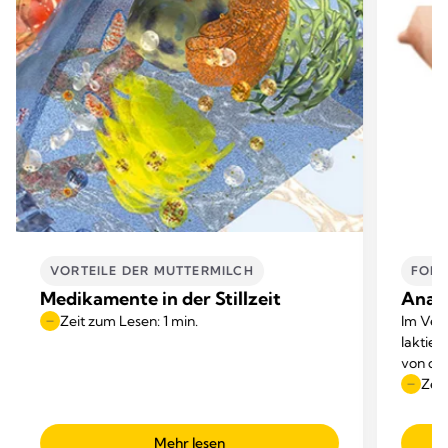
VORTEILE DER MUTTERMILCH
FORS
Medikamente in der Stillzeit
Anato
Zeit zum Lesen: 1 min.
Im Verl
laktie
von der
anatom
Zeit
Lehrbüc
Mehr lesen