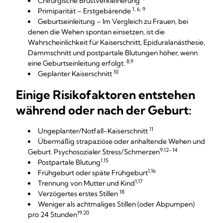
Chirurgische Brustverkleinerung
1, 6, 9
Primiparität – Erstgebärende
Geburtseinleitung – Im Vergleich zu Frauen, bei
denen die Wehen spontan einsetzen, ist die
Wahrscheinlichkeit für Kaiserschnitt, Epiduralanästhesie,
Dammschnitt und postpartale Blutungen höher, wenn
8,9
eine Geburtseinleitung erfolgt.
10
Geplanter Kaiserschnitt
Einige Risikofaktoren entstehen
während oder nach der Geburt:
11
Ungeplanter/Notfall-Kaiserschnitt
Übermäßig strapaziöse oder anhaltende Wehen und
9,12–14
Geburt. Psychosozialer Stress/Schmerzen
1,15
Postpartale Blutung
1,16
Frühgeburt oder späte Frühgeburt
1,17
Trennung von Mutter und Kind
18
Verzögertes erstes Stillen
Weniger als achtmaliges Stillen (oder Abpumpen)
19,20
pro 24 Stunden