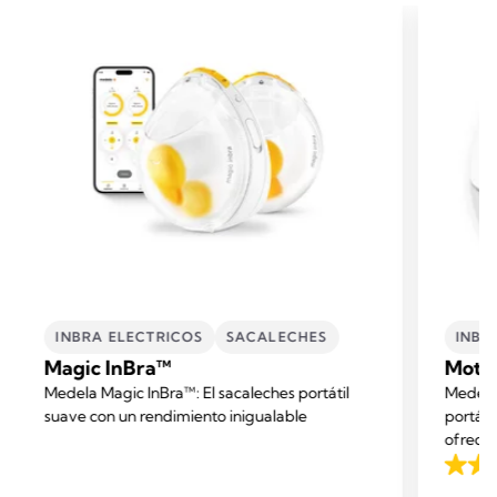
INBRA ELECTRICOS
SACALECHES
INBR
Magic InBra™
Moti
Medela Magic InBra™: El sacaleches portátil
Medela 
suave con un rendimiento inigualable
portáti
ofrecer
comodid
4.6
diario 