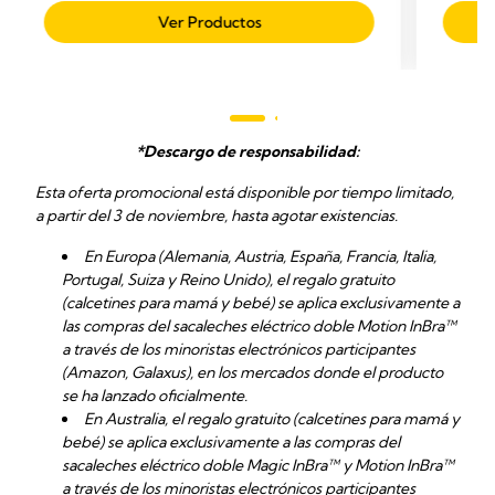
de
Ver Productos
5
estrell
348
reseñ
*Descargo de responsabilidad:
Esta oferta promocional está disponible por tiempo limitado,
a partir del 3 de noviembre, hasta agotar existencias.
En Europa (Alemania, Austria, España, Francia, Italia,
Portugal, Suiza y Reino Unido), el regalo gratuito
(calcetines para mamá y bebé) se aplica exclusivamente a
las compras del sacaleches eléctrico doble Motion InBra™
a través de los minoristas electrónicos participantes
(Amazon, Galaxus), en los mercados donde el producto
se ha lanzado oficialmente.
En Australia, el regalo gratuito (calcetines para mamá y
bebé) se aplica exclusivamente a las compras del
sacaleches eléctrico doble Magic InBra™ y Motion InBra™
a través de los minoristas electrónicos participantes