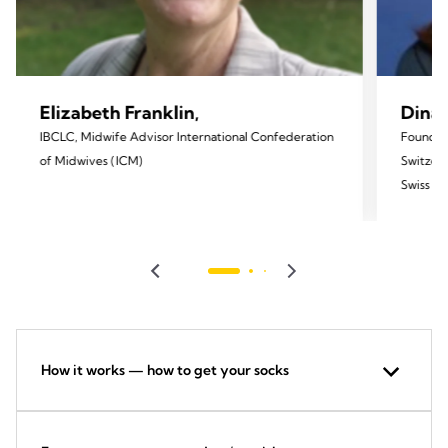
Elizabeth Franklin,
Dina 
IBCLC, Midwife Advisor International Confederation
Founder
of Midwives (ICM)
Switzer
Swiss So
How it works — how to get your socks