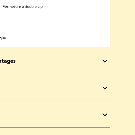
– Fermeture à double zip
ique
ntages