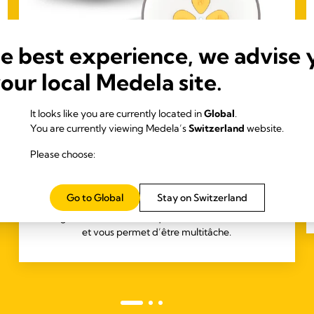
he best experience, we advise 
your local Medela site.
4.3
(426)
It looks like you are currently located in
Global
.
Tire-lait électrique Swing Maxi™ Hands-
You are currently viewing Medela’s
Switzerland
website.
free
Please choose:
Simple. Efficace. Hands-free.
Découvrez la nouvelle solution mains libres de Medela
Go to Global
Stay on Switzerland
idéale pour les déplacements : le tire-lait électrique
Swing Maxi™ Hands-free qui maximise votre confort
et vous permet d’être multitâche.