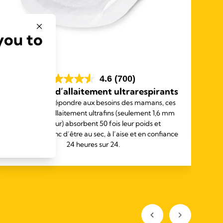
you to
4.6
(700)
Coussinets d’allaitement ultrarespirants
Conçus pour répondre aux besoins des mamans, ces
L
coussinets d’allaitement ultrafins (seulement 1,6 mm
a
d’épaisseur) absorbent 50 fois leur poids et
permettent donc d’être au sec, à l’aise et en confiance
24 heures sur 24.