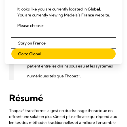
It looks like you are currently located in
Global
.
You are currently viewing Medela’s
France
website.
Please choose:
Stay on France
La sécurité et l’efficacité [sont] les deux
Go to Global
[principales différences] dans le parcours du
patient entre les drains sous eau et les systèmes
+
numériques tels que Thopaz
.
Résumé
+
Thopaz
transforme la gestion du drainage thoracique en
offrant une solution plus sûre et plus efficace qui répond aux
limites des méthodes traditionnelles et améliore l’ensemble