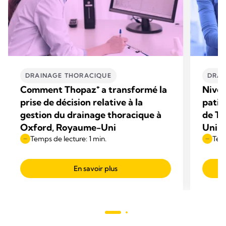
DRAINAGE THORACIQUE
DRAI
Comment Thopaz⁺ a transformé la
Nivea
prise de décision relative à la
patie
gestion du drainage thoracique à
de Th
Oxford, Royaume-Uni
Uni
Temps de lecture: 1 min.
Temp
En savoir plus