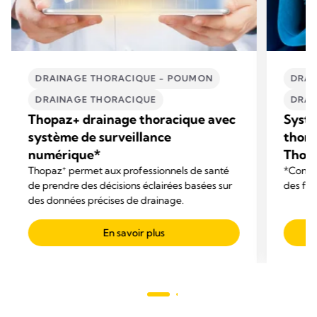
DRAINAGE THORACIQUE - POUMON
DRAI
DRAINAGE THORACIQUE
DRAI
Thopaz+ drainage thoracique avec
Syst
système de surveillance
thora
numérique*
Thop
+
Thopaz
permet aux professionnels de santé
*Contrô
de prendre des décisions éclairées basées sur
des fuit
des données précises de drainage.
En savoir plus