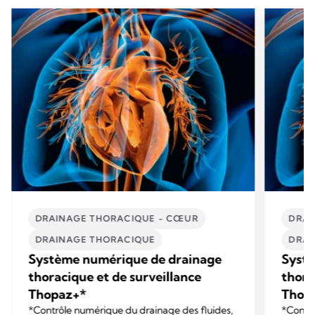
DRAINAGE THORACIQUE - CŒUR
DRAI
DRAINAGE THORACIQUE
DRAI
Système numérique de drainage
Syst
thoracique et de surveillance
thora
Thopaz+*
Thop
*Contrôle numérique du drainage des fluides,
*Contrô