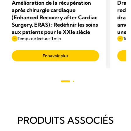
Amélioration de la récupération
Draino
après chirurgie cardiaque
reche
(Enhanced Recovery after Cardiac
drain
Surgery, ERAS) : Redéfinir les soins
améli
aux patients pour le XXIe siècle
une c
Temps de lecture: 1 min.
Temp
En savoir plus
PRODUITS ASSOCIÉS