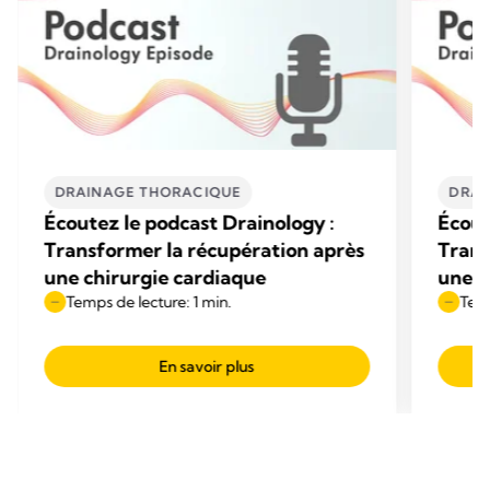
DRAINAGE THORACIQUE
DRAI
Écoutez le podcast Drainology :
Écout
Transformer la récupération après
Trans
une chirurgie cardiaque
une c
Temps de lecture: 1 min.
Temp
En savoir plus