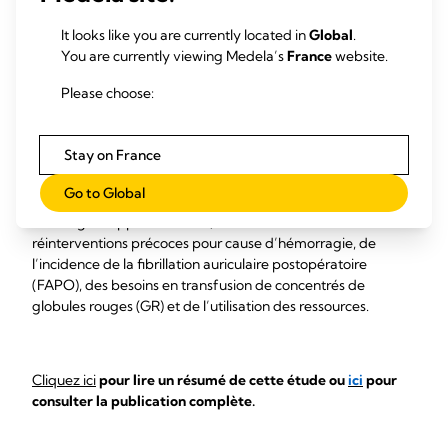
3
essentiel pour améliorer les résultats.
Une étude
rétrospective récente examine l’impact de différentes
It looks like you are currently located in
Global
.
modalités de drainage thoracique sur le syndrome de
You are currently viewing Medela’s
France
website.
rétention sanguine (SRS) et les complications associées après
Please choose:
un pontage aorto-coronarien (PAC).
Les technologies de
dégagement actif des drains (Active Tube Clearance, ATC)
et les systèmes de drainage numériques portables
Stay on France
+
(Thopaz
) ont tous deux surpassé le drainage conventionnel
en termes de réduction des interventions liées au syndrome
Go to Global
+
de rétention sanguine (SRS). Thopaz
a apporté des
avantages supplémentaires, notamment une réduction des
réinterventions précoces pour cause d’hémorragie, de
l’incidence de la fibrillation auriculaire postopératoire
(FAPO), des besoins en transfusion de concentrés de
globules rouges (GR) et de l’utilisation des ressources.
Cliquez ici
pour lire un résumé de cette étude ou
ici
pour
consulter la publication complète.