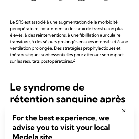
Le SRS est associé à une augmentation de la morbidité
périopératoire, notamment à des taux de transfusion plus
élevés, à des réinterventions, à une fibrillation auriculaire
transitoire, à des séjours prolongés en soins intensifs et à une
ventilation prolongée. Des stratégies prophylactiques et
thérapeutiques sont essentielles pour atténuer son impact
2
sur les résultats postopératoires.
Le syndrome de
rétention sanguine après
une chirurgie cardiaque
For the best experience, we
peut être évité
advise you to visit your local
Medela site.
Un drainage efficace immédiatement après l’opération est