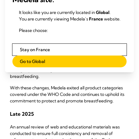
product categories within the scope of the WHO Code.
It looks like you are currently located in
Global
.
July 1, 2025
You are currently viewing Medela’s
France
website.
Please choose:
A global stop‑sale of all feeding bottles and teats came into
effect, with regional phase-outs managing remaining
legacy stock.
Stay on France
Pacifiers were also voluntarily discontinued, although not
Go to Global
within the scope of the Code, to further reduce potential
ambiguity and strengthen Medela’s commitment to
breastfeeding.
With these changes, Medela exited all product categories
covered under the WHO Code and continues to uphold its
commitment to protect and promote breastfeeding.
Late 2025
An annual review of web and educational materials was
conducted to ensure full consistency and removal of