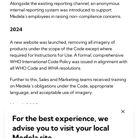
Alongside the existing reporting channel, an anonymous
internal reporting system was introduced to support
Medela's employees in raising non-compliance concerns.
2024
A new website was launched, removing all imagery of
products under the scope of the Code except where
required for Instructions for Use. A formal, comprehensive
WHO International Code Policy was issued in alignment with
all WHO Code and WHA resolutions.
Further to this, Sales and Marketing teams received training
on Medela’s obligations under the Code, appropriate
language, and acceptable use of imagery.
May 1, 2025
For the best experience, we
Medela publicly announced its decision to discontinue all
feeding bottles and teats worldwide. This step was taken to
advise you to visit your local
provide clarity on Medela’s position for clinicians, families,
Medela site.
and advocacy groups and to eliminate ambiguity regarding