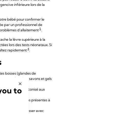
gencive inférieure lors de la
votre bébé pour confirmer le
uée par un professionnel de
5
 problèmes d'allaitement
.
tache la lèvre supérieure à la
ctées lors des tests néonataux. Si
4
sultez rapidement
.
s
ites bosses (glandes de
os mamelons. Les savons et gels
you to
ait auparavant préconisé aux
i !
éalité, les bactéries présentes à
7
ébé
.
 Essayez de les masser avec