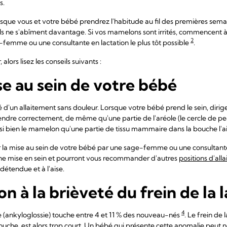
s.
isque vous et votre bébé prendrez l'habitude au fil des premières semain
ils ne s'abîment davantage. Si vos mamelons sont irrités, commencent
2
femme ou une consultante en lactation le plus tôt possible
.
alors lisez les conseils suivants :
se au sein de votre bébé
lé d'un allaitement sans douleur. Lorsque votre bébé prend le sein, dir
prendre correctement, de même qu'une partie de l'aréole (le cercle de p
i bien le mamelon qu'une partie de tissu mammaire dans la bouche l'a
ier la mise au sein de votre bébé par une sage-femme ou une consultante
nne mise en sein et pourront vous recommander d'autres
positions d'all
détendue et à l'aise.
on à la brièveté du frein de la
4
ue (ankyloglossie) touche entre 4 et 11 % des nouveau-nés
. Le frein de
ouche, est alors trop court. Un bébé qui présente cette anomalie peut n