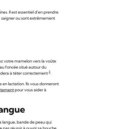
es. Il est essentiel d'en prendre
 à saigner ou sont extrêmement
igez votre mamelon vers la voûte
eau foncée situé autour du
3
idera à téter correctement
.
 en lactation. Ils vous donneront
aitement
pour vous aider à
 langue
 la langue, bande de peau qui
e pas réussir à ouvrir sa bouche