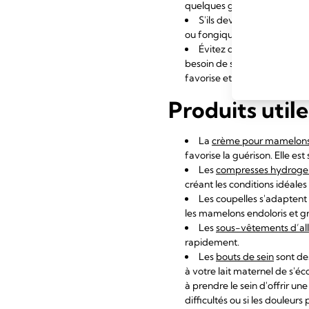
quelques gouttes de lait avan
S'ils deviennent humides
ou fongiques, notamment l
Évitez d'attendre trop l
besoin de se nourrir à la de
favorise et maintient votre 
Produits util
La
crème pour mamelon
favorise la guérison. Elle es
Les
compresses hydroge
créant les conditions idéale
Les coupelles s'adaptent 
les mamelons endoloris et grâc
Les
sous-vêtements d’al
rapidement.
Les
bouts de sein
sont des
à votre lait maternel de s'é
à prendre le sein d'offrir u
difficultés ou si les douleu