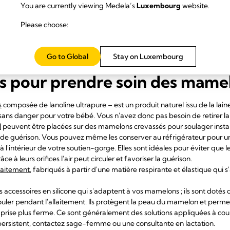
t et après l'allaitement.
You are currently viewing Medela’s
Luxembourg
website.
, changez fréquemment vos coussinets d'allaitement pour diminuer le r
Please choose:
6
e muguet
.
ongtemps entre deux séances d'allaitement pour laisser vos mamelons « 
mande pour rester en bonne santé et grandir correctement. N'oubliez pas
Go to Global
Stay on Luxembourg
9
production. Continuez donc d'allaiter régulièrement malgré l'inconfort
.
es pour prendre soin des mame
s
composée de lanoline ultrapure – est un produit naturel issu de la lain
t sans danger pour votre bébé. Vous n'avez donc pas besoin de retirer la
l
peuvent être placées sur des mamelons crevassés pour soulager insta
s de guérison. Vous pouvez même les conserver au réfrigérateur pour un 
à l'intérieur de votre soutien-gorge. Elles sont idéales pour éviter que 
e à leurs orifices l'air peut circuler et favoriser la guérison.
laitement
, fabriqués à partir d'une matière respirante et élastique qui
 accessoires en silicone qui s'adaptent à vos mamelons ; ils sont dotés 
couler pendant l'allaitement. Ils protègent la peau du mamelon et perm
ne prise plus ferme. Ce sont généralement des solutions appliquées à cou
rs persistent, contactez sage-femme ou une consultante en lactation.