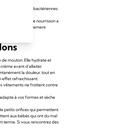
isque d'infections bactériennes
se reposer ». Votre nourrisson a
 : allaiter régulièrement
lons
e de mouton. Elle hydrate et
 crème avant d'allaiter.
ntanément la douleur, tout en
effet rafraichissant.
les vêtements ne frottent contre
 s'adapte à vos formes et sèche
de petits orifices qui permettent
ettent aux bébés qui ont du mal
rt terme. Si vous rencontrez des