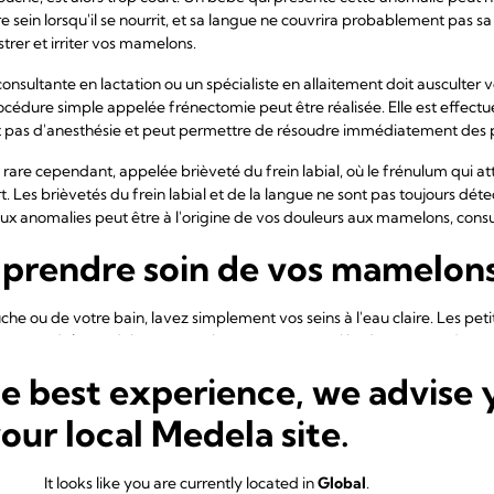
sein lorsqu'il se nourrit, et sa langue ne couvrira probablement pas sa 
strer et irriter vos mamelons.
onsultante en lactation ou un spécialiste en allaitement doit ausculter 
rocédure simple appelée frénectomie peut être réalisée. Elle est effect
t pas d'anesthésie et peut permettre de résoudre immédiatement des
s rare cependant, appelée brièveté du frein labial, où le frénulum qui at
. Les brièvetés du frein labial et de la langue ne sont pas toujours déte
ux anomalies peut être à l'origine de vos douleurs aux mamelons, con
 prendre soin de vos mamelon
e ou de votre bain, lavez simplement vos seins à l'eau claire. Les pet
otre aréole produisent une substance grasse qui hydrate et protège v
6
 substance naturelle, entraînant sécheresse et irritation
.
he best experience, we advise 
ons à l'air libre ou tamponnez-les doucement avec une serviette. Il ét
ons pour les renforcer, mais ce conseil n'a plus lieu d'être - Dieu merc
your local Medela site.
 nettoyer les seins ou les mamelons avant une séance d'allaitement. En r
uvent favoriser le développement du microbiome intestinal de votre b
8
ement exprimé peut favoriser la guérison des mamelons endommagés
.
It looks like you are currently located in
Global
.