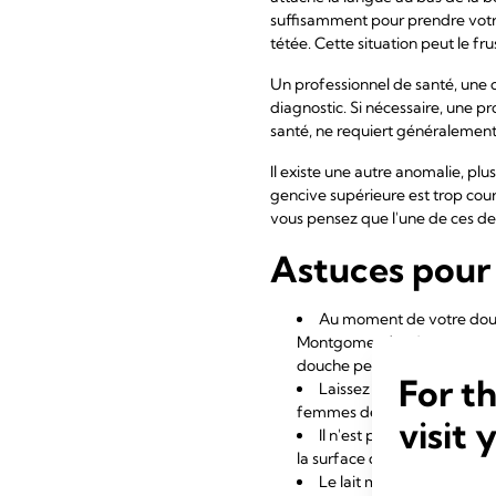
suffisamment pour prendre votre 
tétée. Cette situation peut le fru
Un professionnel de santé, une c
diagnostic. Si nécessaire, une p
santé, ne requiert généralemen
Il existe une autre anomalie, plu
gencive supérieure est trop court
vous pensez que l'une de ces de
Astuces pour
Au moment de votre douch
Montgomery) présentes sur v
douche peuvent retirer cette
For t
Laissez sécher vos mamel
femmes de frotter leurs mamel
visit 
Il n'est pas nécessaire de
la surface de votre sein pe
Le lait maternel fraîch