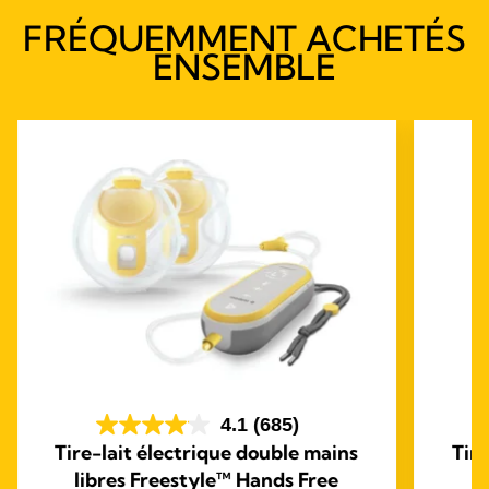
FRÉQUEMMENT ACHETÉS
ENSEMBLE
4.1
(685)
Tire-lait électrique double mains
Tire
libres Freestyle™ Hands Free