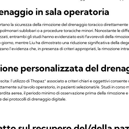
naggio in sala operatoria
tano la sicurezza della rimozione del drenaggio toracico direttamente i
i polmonari sublobari o a procedure toraciche minori. Nonostante le diffe
lizzati, entrambi gli studi hanno evidenziato esiti favorevoli della rimoz
iorno, mentre Liu ha dimostrato una riduzione significativa della degen
rzano l’evidenza che, in presenza di criteri appropriati, la rimozione in
stione personalizzata del drena
+
cita: l’utilizzo di Thopaz
associato a criteri chiari e oggettivi consent
ttamente sul tavolo operatorio, in pazienti selezionati/e. Studi in corso
perdita aerea, il periodo minimo di osservazione prima della rimozione e i 
 dei protocolli di drenaggio digitale.
atto sul recupero del/della pa