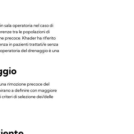
n sala operatoria nel caso di
renze tra le popolazioni di
ione precoce. Khader ha riferito
za in pazienti trattati/e senza
traoperatoria del drenaggio è una
ggio
e una rimozione precoce del
 mirano a definire con maggiore
criteri di selezione dei/delle
ziente