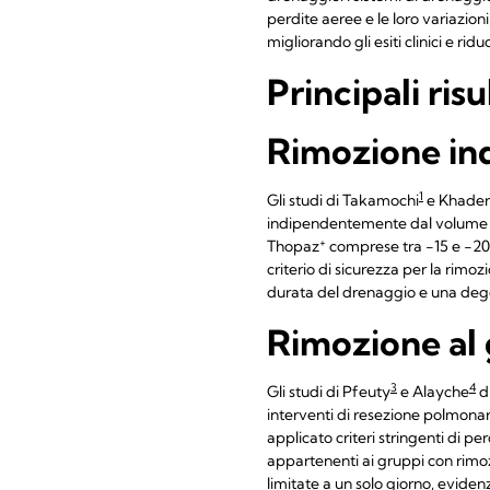
perdite aeree e le loro variazioni
migliorando gli esiti clinici e rid
Principali risu
Rimozione ind
1
Gli studi di Takamochi
e Khader
indipendentemente dal volume di 
+
Thopaz
comprese tra -15 e -20 
criterio di sicurezza per la rim
durata del drenaggio e una dege
Rimozione al 
3
4
Gli studi di Pfeuty
e Alayche
di
interventi di resezione polmonar
applicato criteri stringenti di p
appartenenti ai gruppi con rimo
limitate a un solo giorno, evide