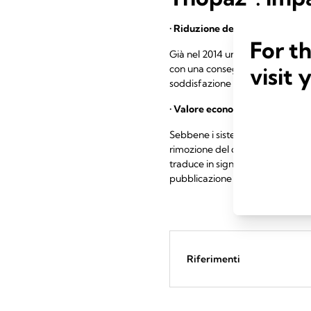
•
Riduzione della degenza ospe
For t
Già nel 2014 uno studio multicen
con una conseguente riduzione si
visit 
soddisfazione più elevati rispetto 
•
Valore economico dimostrato
Sebbene i sistemi digitali richied
rimozione del drenaggio digitale 
traduce in significativi risparmi 
9
pubblicazione di Patel 2023
.
Riferimenti