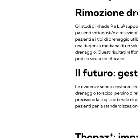
Rimozione dre
5
6
Gli studi di Khader
e Liu
suppor
pazienti sottoposti/e a resezion
pazienti e i tipi di drenaggio uti
una degenza mediana di un solo g
drenaggio. Questi risultati raffo
pratica sicura ed efficace.
Il futuro: ge
Le evidenze sono in costante cres
drenaggio toracico, persino dire
precisione la soglia ottimale di 
pazienti per la standardizzazione
+
Thopaz
: imp