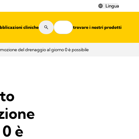
Lingua
bblicazioni cliniche
Risorse
Dove trovare i nostri prodotti
mozione del drenaggio al giorno 0 è possibile
to
zione
 0 è