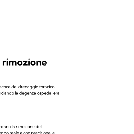
 rimozione
recoce del drenaggio toracico
ccorciando la degenza ospedaliera
ardano la rimozione del
empo reale e con precisione le