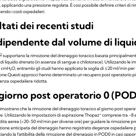
, applicando una pressione regolata. È così possibile definire criteri di ri
ucendo i costi ospedalieri.
ltati dei recenti studi
ipendente dal volume di liqu
2
supportano la rimozione del drenaggio toracico basata principalmente 
liquido drenato (in assenza di sangue o chilotorace). Utilizzando le im
cmH₂O, entrambi gli studi hanno applicato la soglia di ≤20 ml/min per
ozione Questi approcci hanno determinato un recupero post operatorio più
nza ospedaliera ridotta.
giorno post operatorio 0 (PO
mostrano che la rimozione del drenaggio toracico al giorno post operat
+
e. Utilizzando le impostazioni di aspirazione Thopaz
comprese tra -8 e
erdita aerea (<20-50 ml/min per diverse ore) per guidare la rimozione pr
zione anticipata del drenaggio hanno registrato degenze ospedaliere p
nziando la fattibilità della rimozione del drenaggio in POD0 in casi opp