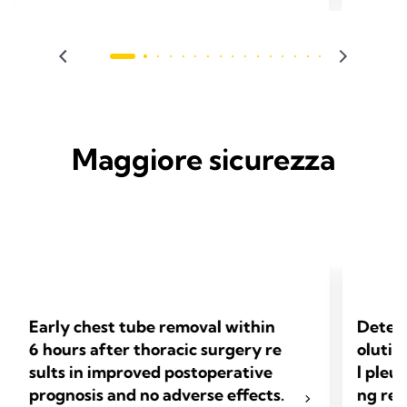
Thorac Di
Maggiore sicurezza
Early chest tube removal within
Determ
6 hours after thoracic surgery re
olutio
sults in improved postoperative
l pleu
prognosis and no adverse effects.
ng res