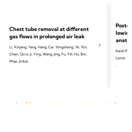
Postop
Chest tube removal at different
lowing
gas flows in prolonged air leak
anatom
Li, Xinjang; Yang, Hang; Cai, Yongsheng; Ye, Xin;
Karel Pfeu
Chen, Qirui; Ji, Ying; Wang, Jing; Fu, Yili; Hu, Bin;
Lenot
Miao, Jinbai
2024 Pfeut
2024 Li X, Yang H, Cai Y, et al. Eur J Cardiothorac
Cardiotho
Surg 2024;65(3):ezae097.