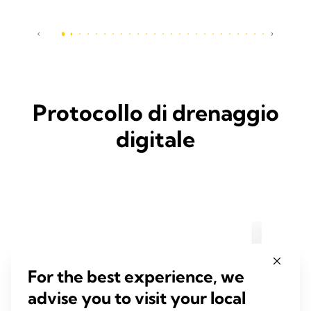
Protocollo di drenaggio
digitale
Postoperative day 1 discharge fol
Zero-l
For the best experience, we
lowing subxiphoid thoracoscopic
r lung
advise you to visit your local
anatomical lung resection
al che