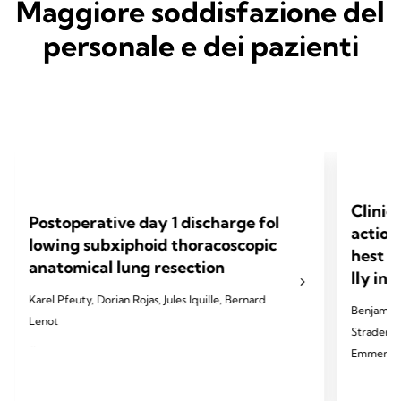
Maggiore soddisfazione del
personale e dei pazienti
Clinic
Postoperative day 1 discharge fol
action
lowing subxiphoid thoracoscopic
hest d
anatomical lung resection
lly in
Karel Pfeuty, Dorian Rojas, Jules Iquille, Bernard
Benjamin 
Lenot
Strader, T
Emmerick,
2024 Pfeuty K, Rojas D, Iquille J, Lenot B. Eur J
Cardiothorac Surg 2024;65(6).
2024 Palle