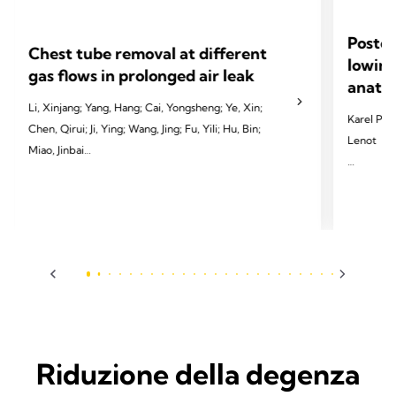
Postop
Chest tube removal at different
lowing
gas flows in prolonged air leak
anatom
Li, Xinjang; Yang, Hang; Cai, Yongsheng; Ye, Xin;
Karel Pfeu
Chen, Qirui; Ji, Ying; Wang, Jing; Fu, Yili; Hu, Bin;
Lenot
Miao, Jinbai
2024 Pfeut
2024 Li X, Yang H, Cai Y, et al. Eur J Cardiothorac
Cardiotho
Surg 2024;65(3):ezae097.
Riduzione della degenza