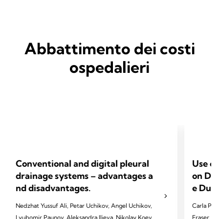
Abbattimento dei costi
ospedalieri
Conventional and digital pleural
Use of
drainage systems – advantages a
on Dev
nd disadvantages.
e Dura
Nedzhat Yussuf Ali, Petar Uchikov, Angel Uchikov,
Carla Pat
Lyubomir Paunov, Aleksandra Ilieva, Nikolay Koev,
Fraser, T