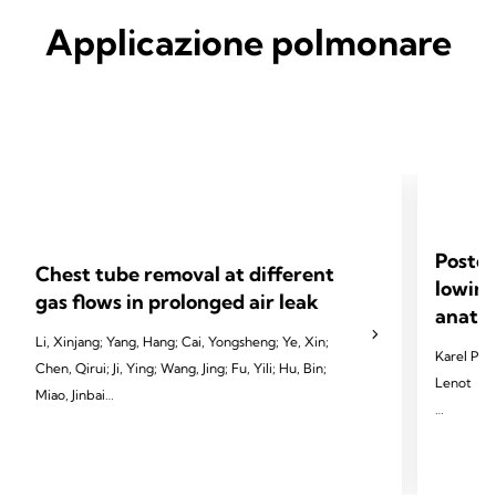
Applicazione polmonare
Postop
Chest tube removal at different
lowing
gas flows in prolonged air leak
anatom
Li, Xinjang; Yang, Hang; Cai, Yongsheng; Ye, Xin;
Karel Pfeu
Chen, Qirui; Ji, Ying; Wang, Jing; Fu, Yili; Hu, Bin;
Lenot
Miao, Jinbai
2024 Pfeut
2024 Li X, Yang H, Cai Y, et al. Eur J Cardiothorac
Cardiotho
Surg 2024;65(3):ezae097.