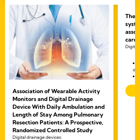
The i
syste
assoc
cardi
Digital
dra
Association of Wearable Activity
Monitors and Digital Drainage
Device With Daily Ambulation and
Length of Stay Among Pulmonary
Resection Patients: A Prospective,
Randomized Controlled Study
Digital drainage devices: