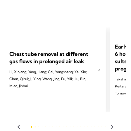
Early 
Chest tube removal at different
6 hour
gas flows in prolonged air leak
sults 
progno
Li, Xinjang; Yang, Hang; Cai, Yongsheng; Ye, Xin;
Chen, Qirui; Ji, Ying; Wang, Jing; Fu, Yili; Hu, Bin;
Takahiro 
Miao, Jinbai
Keitaro T
Tomoyuki 
2024 Li X, Yang H, Cai Y, et al. Eur J Cardiothorac
Sakai, Ka
Surg 2024;65(3):ezae097.
Tomoshi T
2024 Homma
Dis 2024;