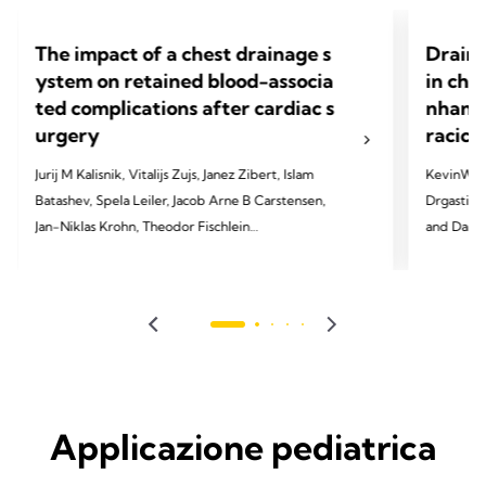
The impact of a chest drainage s
Draino
ystem on retained blood-associa
in che
ted complications after cardiac s
nhance
urgery
racic 
Jurij M Kalisnik, Vitalijs Zujs, Janez Zibert, Islam
KevinW. Lo
Batashev, Spela Leiler, Jacob Arne B Carstensen,
Drgastin, 
Jan-Niklas Krohn, Theodor Fischlein
and Daniel T. Enge
Cardiac 
2025 Kalisnik JM, Zujs V, Zibert J, Batashev I, Leiler
S, Carstensen JA, Krohn JN, Fischlein T. EJCTS. 2025
2024 Lobde
Mar;67(Supplement_1):i9-17.
JTCVS tec
Applicazione pediatrica