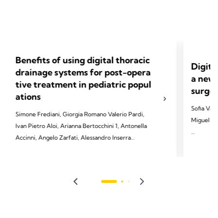
Benefits of using digital thoracic
Digita
drainage systems for post-opera
a new 
tive treatment in pediatric popul
surger
ations
Sofia Vas
Simone Frediani, Giorgia Romano Valerio Pardi,
Miguel So
Ivan Pietro Aloi, Arianna Bertocchini 1, Antonella
Accinni, Angelo Zarfati, Alessandro Inserra
2022 Vasc
Soares-Ol
2023 Frediani S, Romano G, Pardi V, Aloi IP,
2022;29(4
Bertocchini A, Accinni A, Zarfati A, Inserra A.
Front Pediatr 2023;11:1280834.