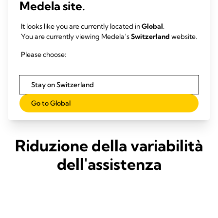
Medela site.
Karel Pfeuty, Dorian Rojas, Jules Iquille, Bernard
Kuniyo Su
Lenot
Otsubo, F
It looks like you are currently located in
Global
.
You are currently viewing Medela’s
Switzerland
website.
2024 Pfeuty K, Rojas D, Iquille J, Lenot B. Eur J
2024 Sueyo
Please choose:
Cardiothorac Surg 2024;65(6).
Cardiotho
Stay on Switzerland
Go to Global
Riduzione della variabilità
dell'assistenza