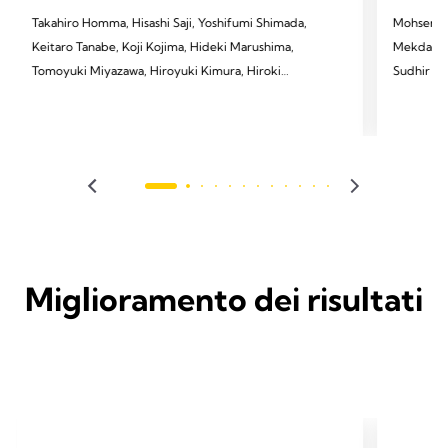
Takahiro Homma, Hisashi Saji, Yoshifumi Shimada,
Mohsen Al
Keitaro Tanabe, Koji Kojima, Hideki Marushima,
Mekdachi,
Tomoyuki Miyazawa, Hiroyuki Kimura, Hiroki
Sudhir R. 
Sakai, Kanji Otsubo, Takayuki Hatakeyama,
Jones, Wi
Tomoshi Tsuchiya
2023 Alay
2024 Homma T, Saji H, Shimada Y, et al. J Thorac
JTCVS op
Dis 2024;16(5):3096.
Miglioramento dei risultati