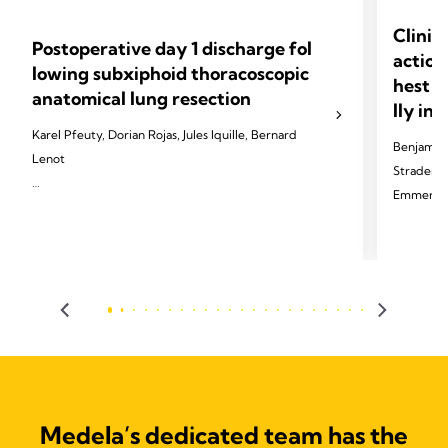
Clinic
Postoperative day 1 discharge fol
action
lowing subxiphoid thoracoscopic
hest d
anatomical lung resection
lly in
Karel Pfeuty, Dorian Rojas, Jules Iquille, Bernard
Benjamin 
Lenot
Strader, T
Emmerick,
2024 Pfeuty K, Rojas D, Iquille J, Lenot B. Eur J
Cardiothorac Surg 2024;65(6).
2024 Palle
Thorac Di
Medela’s dedicated team has the