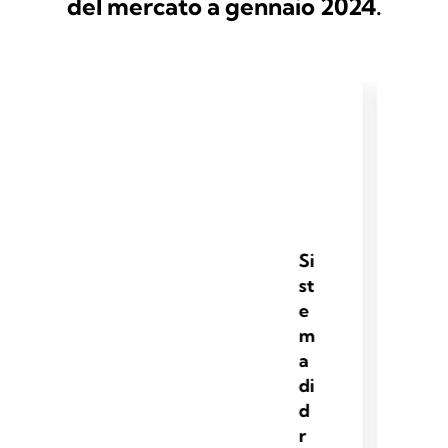
del mercato a gennaio 2024.
Si
st
e
m
a
di
d
r