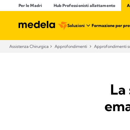
Per le Madri
Hub Professionisti allattamento​
A
Soluzioni
Formazione per profe
Assistenza Chirurgica
Approfondimenti
Approfondimenti su
La
ema