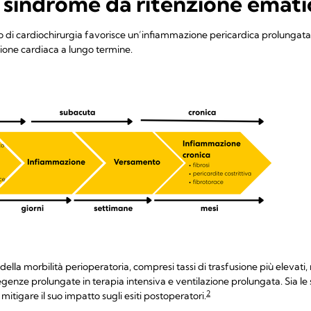
 sindrome da ritenzione emati
to di cardiochirurgia favorisce un’infiammazione pericardica prolungat
one cardiaca a lungo termine.
lla morbilità perioperatoria, compresi tassi di trasfusione più elevati, n
 degenze prolungate in terapia intensiva e ventilazione prolungata. Sia le 
2
mitigare il suo impatto sugli esiti postoperatori.