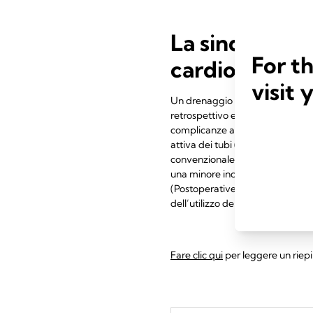
La sindrome d
For t
cardiochirurg
visit 
Un drenaggio efficace immediata
retrospettivo esamina l’impatto 
complicanze associate dopo un i
attiva dei tubi (Active Tube Clea
convenzionale nella riduzione d
una minore incidenza di nuovi int
(Postoperative Atrial Fibrillation
dell’utilizzo delle risorse sanitarie
Fare clic qui
per leggere un riepi