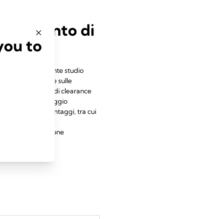
intervento di
you to
migliori. Un recente studio
ne ematica (RBS) e sulle
ia le tecnologie di clearance
 superato il drenaggio
ornito ulteriori vantaggi, tra cui
ale postoperatoria
oncentrati e riduzione