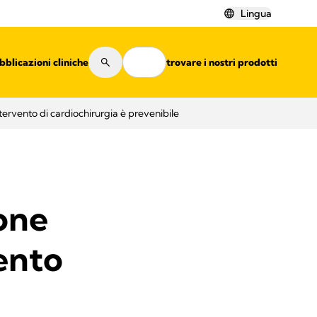
Lingua
bblicazioni cliniche
Risorse
Dove trovare i nostri prodotti
ervento di cardiochirurgia è prevenibile
one
ento