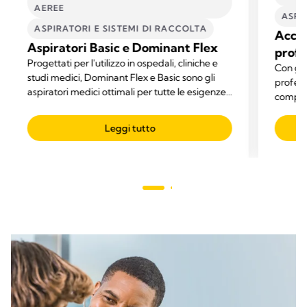
AEREE
ASPI
ASPIRATORI E SISTEMI DI RACCOLTA​
Acces
Aspiratori Basic e Dominant Flex
profe
Progettati per l'utilizzo in ospedali, cliniche e
Con gli
studi medici, Dominant Flex e Basic sono gli
profess
aspiratori medici ottimali per tutte le esigenze
compone
di aspirazione.
base al
Leggi tutto