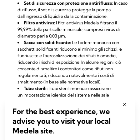
Set di sicurezza con protezione antiriflusso:
In caso
di riflusso, il set di sicurezza protegge la pompa
dall'ingresso di liquidi e dalla contaminazione.
Filtro antivirus:
I filtri antivirus Medela filtrano il
99,99% delle particelle minuscole, compresi i virus di
diametro pari a 0,03 μm.
Sacca con solidificante:
Le fodere monouso con
sacchetti solidificanti riducono al minimo gli schizzi, le
fuoriuscite e l'aerosolizzazione dei rifiuti biomedici,
riducendo i rischi di esposizione. In alcune regioni, ciò
consente di smaltire i contenitori come rifiuti non
regolamentati, riducendo notevolmente i costi di
smaltimento (in base alle normative locali).
Tubo sterili:
I tubi sterili monouso assicurano
un'impostazione igienica del sistema nelle sale
operatorie, rispettando i protocolli di controllo delle
infezioni.
For the best experience, we
Valvola di riflusso del paziente:
Integrata nei sistemi
advise you to visit your local
di raccolta monouso e riutilizzabili, impedisce il riflusso e
il traboccamento del fluido, aumentando la sicurezza
Medela site.
per i pazienti e gli operatori sanitari.