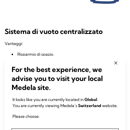
Sistema di vuoto centralizzato
Vantaggi:
Risparmio di spazio.
Da considerare:
For the best experience, we
In caso di fuoriuscita: contaminazione dell'intero sistema.
advise you to visit your local
Più utenti: eventuale capacità di aspirazione ridotta e
Medela site.
forza di aspirazione instabile.
It looks like you are currently located in
Global
.
You are currently viewing Medela’s
Switzerland
website.
Aspiratori portatili
Please choose:
Vantaggi: