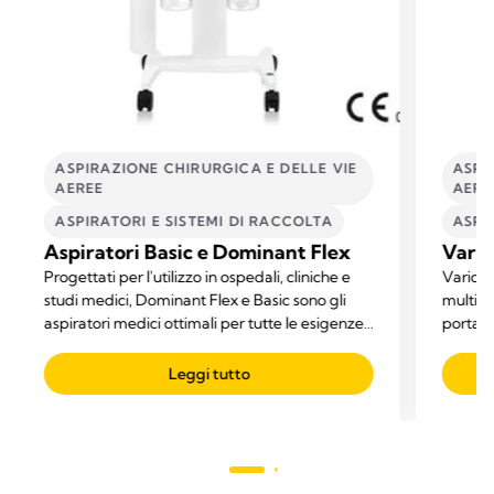
ASPIRAZIONE CHIRURGICA E DELLE VIE
ASPI
AEREE
AERE
ASPIRATORI E SISTEMI DI RACCOLTA​
ASPI
Aspiratori Basic e Dominant Flex
Vario
Progettati per l'utilizzo in ospedali, cliniche e
Vario 1
studi medici, Dominant Flex e Basic sono gli
multifu
aspiratori medici ottimali per tutte le esigenze
portatil
di aspirazione.
Leggi tutto