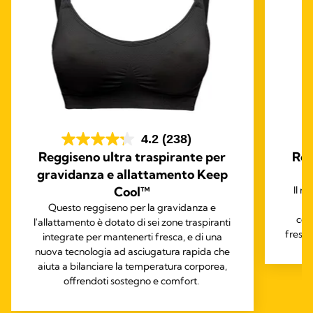
4.2
(238)
Reggiseno ultra traspirante per
Reg
gravidanza e allattamento Keep
Cool™
Il r
Me
Questo reggiseno per la gravidanza e
com
l'allattamento è dotato di sei zone traspiranti
fresch
integrate per mantenerti fresca, e di una
nuova tecnologia ad asciugatura rapida che
aiuta a bilanciare la temperatura corporea,
offrendoti sostegno e comfort.