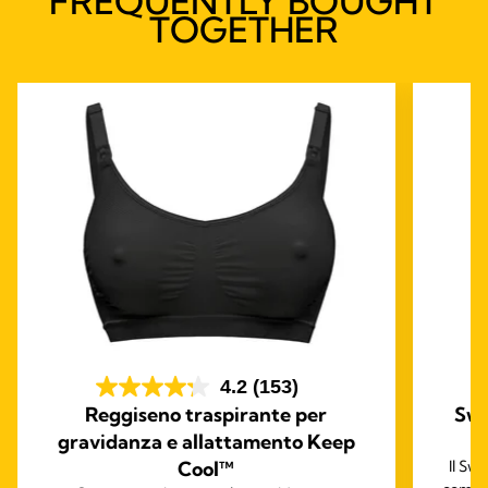
FREQUENTLY BOUGHT
TOGETHER
4.2
(153)
Reggiseno traspirante per
Swi
gravidanza e allattamento Keep
Cool™
Il Sw