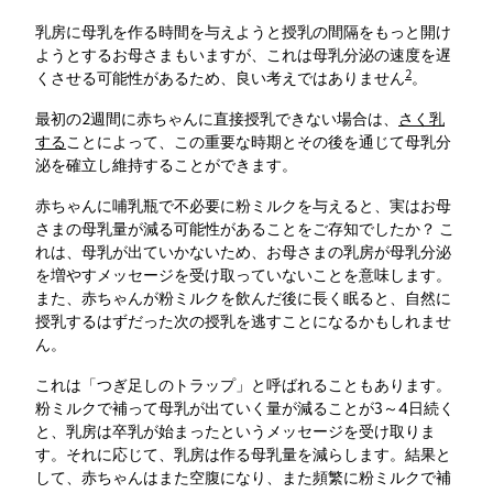
乳房に母乳を作る時間を与えようと授乳の間隔をもっと開け
ようとするお母さまもいますが、これは母乳分泌の速度を遅
2
くさせる可能性があるため、良い考えではありません
。
最初の2週間に赤ちゃんに直接授乳できない場合は、
さく乳
する
ことによって、この重要な時期とその後を通じて母乳分
泌を確立し維持することができます。
赤ちゃんに哺乳瓶で不必要に粉ミルクを与えると、実はお母
さまの母乳量が減る可能性があることをご存知でしたか？ こ
れは、母乳が出ていかないため、お母さまの乳房が母乳分泌
を増やすメッセージを受け取っていないことを意味します。
また、赤ちゃんが粉ミルクを飲んだ後に長く眠ると、自然に
授乳するはずだった次の授乳を逃すことになるかもしれませ
ん。
これは「つぎ足しのトラップ」と呼ばれることもあります。
粉ミルクで補って母乳が出ていく量が減ることが3～4日続く
と、乳房は卒乳が始まったというメッセージを受け取りま
す。それに応じて、乳房は作る母乳量を減らします。結果と
して、赤ちゃんはまた空腹になり、また頻繁に粉ミルクで補