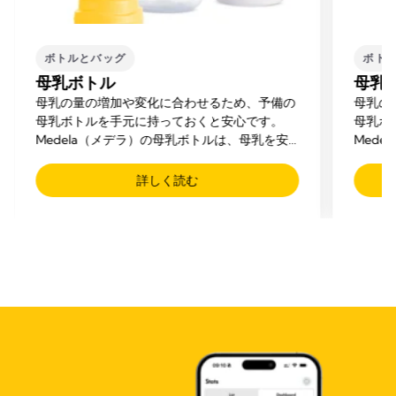
ボトルとバッグ
ボト
母乳ボトル
母乳
母乳の量の増加や変化に合わせるため、予備の
母乳の
母乳ボトルを手元に持っておくと安心です。
母乳ボ
Medela（メデラ）の母乳ボトルは、母乳を安
Med
全に長期間保存することを目的として開発され
全に長
ています。
ていま
詳しく読む