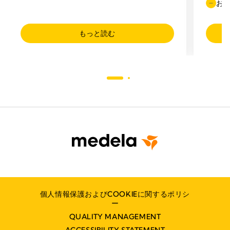
おす
もっと読む
個人情報保護およびCOOKIEに関するポリシ
ー
QUALITY MANAGEMENT