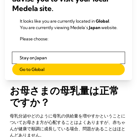
いつもより少ない日があるかもしれませんが、大人と同じよ
Medela site.
うに赤ちゃんの食欲にも波があります。
この後は、お母さまはひたすら需要と供給に基づいて母乳を
It looks like you are currently located in
Global
.
分泌します。そのため、赤ちゃんが飲む量（またはお母さま
You are currently viewing Medela’s
Japan
website.
のさく乳量）が増えるほど、分泌量は増えます。
Please choose:
しかし、実際にどのような仕組みなのでしょうか？ 母乳に含
まれる母乳分泌を制御するFIL（乳汁産生抑制因子）と呼ばれ
るものに起因すると考えられています。乳房内の母乳が増え
Stay on Japan
2
るほど
、FILの数も増えるため、満タンの乳房が作る母乳量
はほぼ空の乳房が作る量よりも少ないです。
Go to Global
お母さまの母乳量は正常
ですか？
母乳分泌やどのように母乳の供給量を増やすかということに
ついてお母さま方が心配することはよくありますが、赤ちゃ
んが健康で順調に成長している場合、問題があることはほと
んどありません。