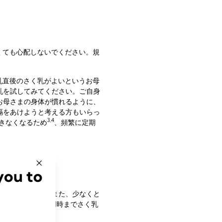
くても心配しないでください。規
乳直後のさく乳がよいというお母
乳を試してみてください。ご自身
お母さまの身体が慣れるように、
隔をあけようと考える方もいらっ
3,4
きなくなるため
、頻繁に定期
you to
浄してください。また、少なくと
てから、次回の使用時までさく乳