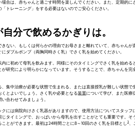
い場合は、赤ちゃんと過ごす時間を楽しんでください。また、定期的に
の「トレーニング」をする必要はないのでご安心ください。
が自分で飲めるかぎりは。
できない、もしくは何らかの理由でお母さまと離れていて、赤ちゃんが
ぐにダブルポンプ（両胸同時さく乳）でさく乳を始めてください。
以内に初めて母乳を飲みます。同様にそのタイミングでさく乳を始める
とが研究により明らかになっています。そうすることで、赤ちゃんを完
る、集中治療が必要な状態で生まれる、または直接授乳が難しい状態で
おくとよいでしょう。さく乳や必要となる
装置
について学び、また医療
問い合わせてみましょう。
ックには病院向けさく乳器がありますので、使用方法についてスタッフ
同じタイミングで、おっぱいから母乳を出すことがとても重要です。そ
3
ことができます。最初は24時間ごとに8～10回のさく乳を目標とし
、