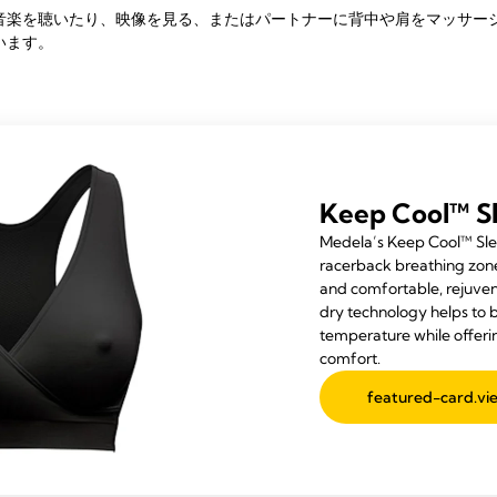
音楽を聴いたり、映像を見る、またはパートナーに背中や肩をマッサー
います。
Keep Cool™ S
Medela’s Keep Cool™ Slee
racerback breathing zone 
and comfortable, rejuven
dry technology helps to 
temperature while offeri
comfort.
featured-card.vie