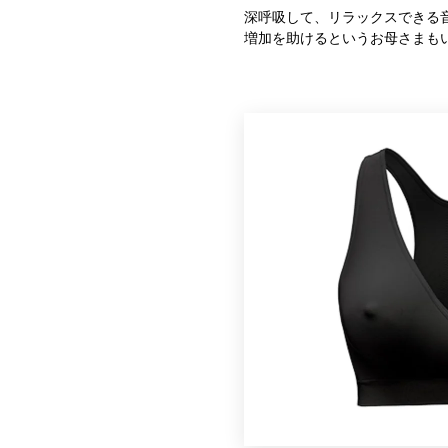
深呼吸して、リラックスできる
増加を助けるというお母さまも