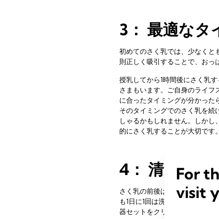
3： 最適なタ
初めてのさく乳では、少なくと
則正しく吸引することで、おっ
授乳してから1時間後にさく乳
さまもいます。ご自身のライフ
に合ったタイミングが分かった
そのタイミングでのさく乳を続
しゃるかもしれません。しかし
的にさく乳することが大切です
4： 清潔に
For t
visit 
さく乳の前後は必ず手洗いをし
も1日に1回は洗浄後に消毒を
器セットをクリアバッグなどの