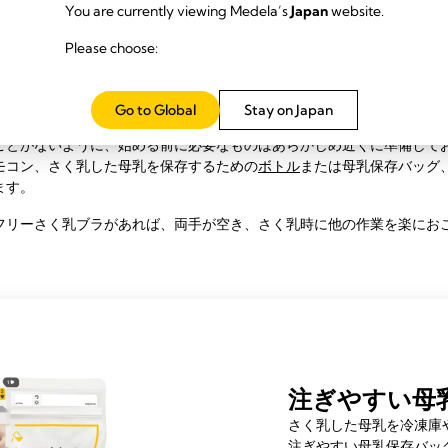
You are currently viewing Medela’s
Japan
website.
Please choose:
じめ準備をしておいてください
Go to Global
Stay on Japan
ことがないように、始める前に必要なものはあらかじめ近くに準備して
モコン、さく乳した母乳を保存するための
ボトル
または母乳保存バッグ
ます。
フリーさく乳ブラがあれば、両手が空き、さく乳時に他の作業を楽にお
注ぎやすい母
さく乳した母乳を冷凍庫
注ぎやすい母乳保存バッ