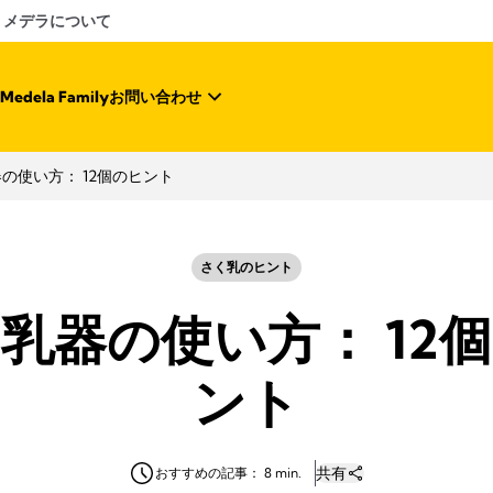
メデラについて
Medela Family
お問い合わせ
の使い方： 12個のヒント
さく乳のヒント
乳器の使い方： 12
ント
共有
おすすめの記事： 8 min.