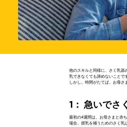
他のスキルと同様に、さく乳器
乳できなくても諦めないことで
しかし、時間がたてば、お母さ
1： 急いで
最初の4週間は、お母さまと赤
場合、授乳を補うためのさく乳