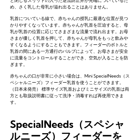
と閉じるスリットの入った逆流防止弁が先端についているた
め、さく乳した母乳が溢れ出ることはありません。
乳首についている線で、赤ちゃんの授乳に最適な位置が見つ
かりやすくなっています。赤ちゃんが乳首を圧迫すると、母
乳が乳首の位置に応じてさまざまな流量で流れ出ます。お母
さまが優しく乳首を押して、赤ちゃんが母乳をもっと飲みや
すくなるようにすることもできます。フィーダーのボトルと
乳首の間にある一方通行のバルブによって、お母さまが安全
に流量をコントロールすることができ、空気が入ることを防
ぎます。
赤ちゃんの口が非常に小さい場合は、Mini SpecialNeeds（ス
ペシャルニーズ）フィーダー乳首を使うことができます。
（日本未発売） 標準サイズ乳首およびミニサイズの乳首は両
方とも取扱説明書に従って洗浄・消毒すれば再使用できま
す。
SpecialNeeds（スペシャ
ルニーズ）フィーダーを