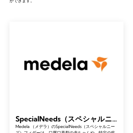
ができます。
SpecialNeeds（スペシャルニ
ーズ）フィダー
Medela （メデラ）のSpecialNeeds（スペシャルニー
ズ）フィダーは、口唇口蓋裂の赤ちゃんや、特定の疾