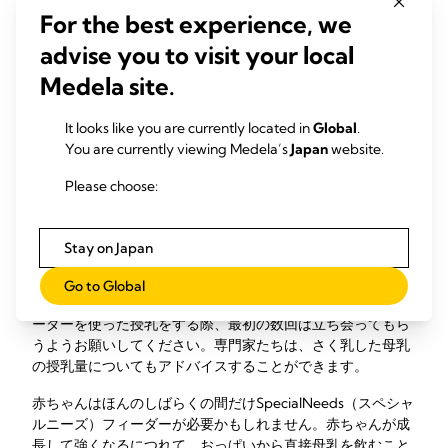
For the best experience, we
Medela
advise you to visit your local
Medela site.
SpecialNeeds（メデラ ス
ペシャルニーズ）フィー
It looks like you are currently located in
Global
.
You are currently viewing Medela’s
Japan
website.
ダーの使用
Please choose:
お母さままたは赤ちゃんに授乳のサポートが必要かもしれな
いとお考えの場合は、ラクテーション・コンサルタントまた
Stay on Japan
は母乳育児の専門家にアドバイスを求めてください。専門家
たちはSpecialNeeds（スペシャルニーズ）フィーダーを使う
Go to Global
ようアドバイスするかもしれません。その場合は、このフィ
ーダーを使った授乳をする際、最初の数回は立ち会ってもら
うようお願いしてください。専門家たちは、さく乳した母乳
の授乳量についてもアドバイスすることができます。
赤ちゃんはほんのしばらくの間だけSpecialNeeds（スペシャ
ルニーズ）フィーダーが必要かもしれません。赤ちゃんが成
長して強くなるにつれて、おっぱいから直接母乳を飲むこと