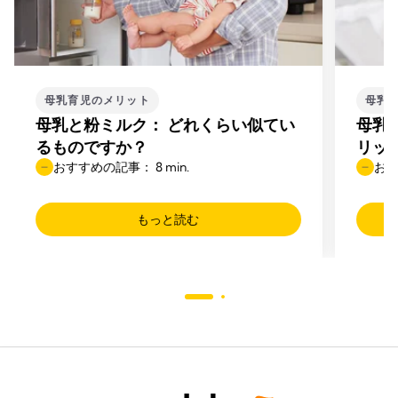
母乳育児のメリット
母乳
母乳と粉ミルク： どれくらい似てい
母乳
るものですか？
リッ
おすすめの記事： 8 min.
おす
もっと読む