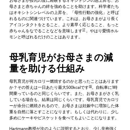
お母さまが授乳の度に経験するオキシトシンの急上昇も、お
母さまと赤ちゃんの絆を強めることを助けます。科学者たち
はオキシトシンレベルの上昇を、「母性行動の強化」と呼ば
れるものに関連づけています。これは、お母さまがより長く
アイコンタクトをとること、より素早く応じること、もっと
17
赤ちゃんをなでることなどを意味します
。やはり愛情ホル
モンと呼ばれるだけのことはあります。
母乳育児がお母さまの減
量を助ける仕組み
母乳育児が何カロリー燃焼するのかと思ったことはあります
18
か？その答えは一日あたり最大500kcalです
。自転車に1時
間乗っているのと同じくらいです。また、お母さまがさく乳
している場合も、結果は同じくらいです。母乳育児でカロリ
ーが余分に燃焼されるので、お母さまは妊娠中に増加した体
重を自然に落とすことになります。もしくは代わりに、少し
多めにケーキやビスケットを食べてもよいことになります。
Hartmann教授が次のように説明するとおり、少し辛抱強く