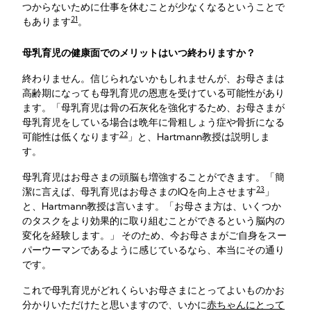
つからないために仕事を休むことが少なくなるということで
21
もあります
。
母乳育児の健康面でのメリットはいつ終わりますか？
終わりません。信じられないかもしれませんが、お母さまは
高齢期になっても母乳育児の恩恵を受けている可能性があり
ます。「母乳育児は骨の石灰化を強化するため、お母さまが
母乳育児をしている場合は晩年に骨粗しょう症や骨折になる
22
可能性は低くなります
」と、Hartmann教授は説明しま
す。
母乳育児はお母さまの頭脳も増強することができます。「簡
23
潔に言えば、母乳育児はお母さまのIQを向上させます
」
と、Hartmann教授は言います。「お母さま方は、いくつか
のタスクをより効果的に取り組むことができるという脳内の
変化を経験します。」 そのため、今お母さまがご自身をスー
パーウーマンであるように感じているなら、本当にその通り
です。
これで母乳育児がどれくらいお母さまにとってよいものかお
分かりいただけたと思いますので、いかに
赤ちゃんにとって