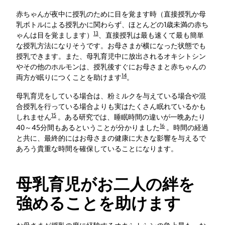
赤ちゃんが夜中に授乳のために目を覚ます時（直接授乳か母
乳ボトルによる授乳かに関わらず、ほとんどの1歳未満の赤ち
13
ゃんは目を覚まします）
、直接授乳は最も速くて最も簡単
な授乳方法になりそうです。お母さまが横になった状態でも
授乳できます。また、母乳育児中に放出されるオキシトシン
やその他のホルモンは、授乳後すぐにお母さまと赤ちゃんの
14
両方が眠りにつくことを助けます
。
母乳育児をしている場合は、粉ミルクを与えている場合や混
合授乳を行っている場合よりも実はたくさん眠れているかも
15
しれません
。ある研究では、睡眠時間の違いが一晩あたり
16
40～45分間もあるということが分かりました
。時間の経過
と共に、最終的にはお母さまの健康に大きな影響を与えるで
あろう貴重な時間を確保していることになります。
母乳育児がお二人の絆を
強めることを助けます