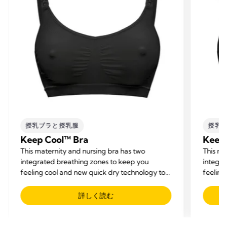
授乳ブラと授乳服
授乳
Keep Cool™ Bra
Keep
This maternity and nursing bra has two
This ma
integrated breathing zones to keep you
integra
feeling cool and new quick dry technology to
feeling
help balance your body temperature while
help b
offering you support and comfort.
offerin
詳しく読む