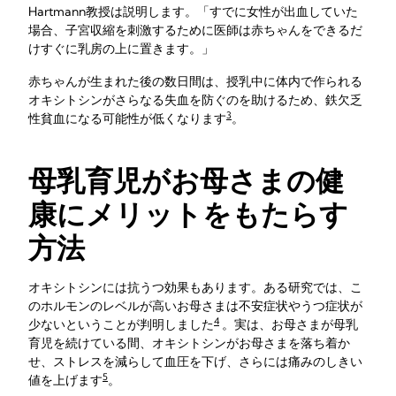
Hartmann教授は説明します。「すでに女性が出血していた
場合、子宮収縮を刺激するために医師は赤ちゃんをできるだ
けすぐに乳房の上に置きます。」
赤ちゃんが生まれた後の数日間は、授乳中に体内で作られる
オキシトシンがさらなる失血を防ぐのを助けるため、鉄欠乏
3
性貧血になる可能性が低くなります
。
母乳育児がお母さまの健
康にメリットをもたらす
方法
オキシトシンには抗うつ効果もあります。ある研究では、こ
のホルモンのレベルが高いお母さまは不安症状やうつ症状が
4
少ないということが判明しました
。実は、お母さまが母乳
育児を続けている間、オキシトシンがお母さまを落ち着か
せ、ストレスを減らして血圧を下げ、さらには痛みのしきい
5
値を上げます
。