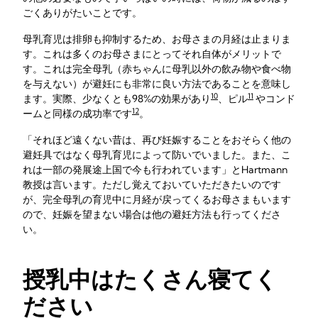
ごくありがたいことです。
母乳育児は排卵も抑制するため、お母さまの月経は止まりま
す。これは多くのお母さまにとってそれ自体がメリットで
す。これは完全母乳（赤ちゃんに母乳以外の飲み物や食べ物
を与えない）が避妊にも非常に良い方法であることを意味し
10
11
ます。実際、少なくとも98%の効果があり
、ピル
やコンド
12
ームと同様の成功率です
。
「それほど遠くない昔は、再び妊娠することをおそらく他の
避妊具ではなく母乳育児によって防いでいました。また、こ
れは一部の発展途上国で今も行われています」とHartmann
教授は言います。ただし覚えておいていただきたいのです
が、完全母乳の育児中に月経が戻ってくるお母さまもいます
ので、妊娠を望まない場合は他の避妊方法も行ってくださ
い。
授乳中はたくさん寝てく
ださい