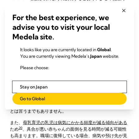
待つ必要もあるかもしれません。「お母さま方は母乳育児中
に体重を落とすことができますが、大抵は少し時間がかかり
For the best experience, we
ます。減量というメリットを本当に受けるためには、6か月
間以上母乳育児をしなければなりません。」
advise you to visit your local
Medela site.
母乳育児が節約になる理
It looks like you are currently located in
Global
.
由
You are currently viewing Medela’s
Japan
website.
Please choose:
母乳育児の経済面でのメリットも検討する価値があります。
完全母乳の場合は粉ミルクを購入する必要がありません。数
か月間で相当な金額になる可能性があります。アメリカで
Stay on Japan
は、母乳育児は一般的に1年目で1,200ドル～1,500ドルの家計
19
の節約になります
。お店でお好みの粉ミルクのブランドが
Go to Global
見つからなくても、お母さまがパニックになる必要はないこ
とは言うまでもありません。
また、
母乳育児の乳児は病気にかかる頻度が減る傾向がある
20
ため
、具合が悪い赤ちゃんの面倒を見る時間が減る可能性
も高まります。職場に復帰している場合、病気や預け先が見