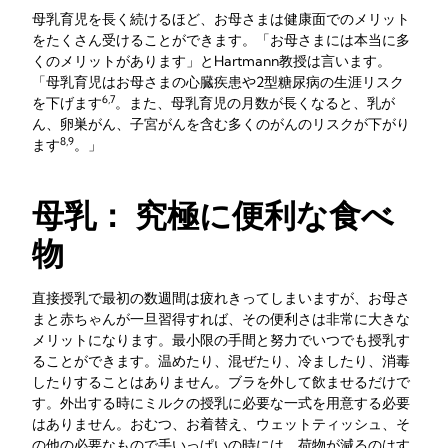
母乳育児を長く続けるほど、お母さまは健康面でのメリット
をたくさん受けることができます。「お母さまには本当に多
くのメリットがあります」とHartmann教授は言います。
「母乳育児はお母さまの心臓疾患や2型糖尿病の生涯リスク
6,7
を下げます
。また、母乳育児の月数が長くなると、乳が
ん、卵巣がん、子宮がんを含む多くのがんのリスクが下がり
8,9
ます
。」
母乳： 究極に便利な食べ
物
直接授乳で最初の数週間は疲れきってしまいますが、お母さ
まと赤ちゃんが一旦習得すれば、その便利さは非常に大きな
メリットになります。最小限の手間と努力でいつでも授乳す
ることができます。温めたり、混ぜたり、冷ましたり、消毒
したりすることはありません。ブラを外して飲ませるだけで
す。外出する時にミルクの授乳に必要な一式を用意する必要
はありません。おむつ、お着替え、ウェットティッシュ、そ
の他の必要なもので手いっぱいの時には、荷物が減るのはす