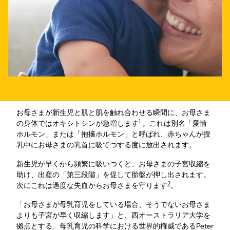
お母さまが新生児と肌と肌を触れ合わせる瞬間に、お母さま
1
の身体ではオキシトシンが急増します
。これは別名「愛情
ホルモン」または「抱擁ホルモン」と呼ばれ、赤ちゃんが授
乳中にお母さまの乳首に吸てつする度に放出されます。
新生児が早くから頻繁に吸いつくと、お母さまの子宮収縮を
助け、出産の「第三段階」を促して胎盤が押し出されます。
2
次にこれは過度な失血からお母さまを守ります
。
「お母さまが母乳育児をしている場合、そうでないお母さま
よりも子宮が早く収縮します」と、西オーストラリア大学を
拠点とする、母乳育児の科学における世界的権威であるPeter