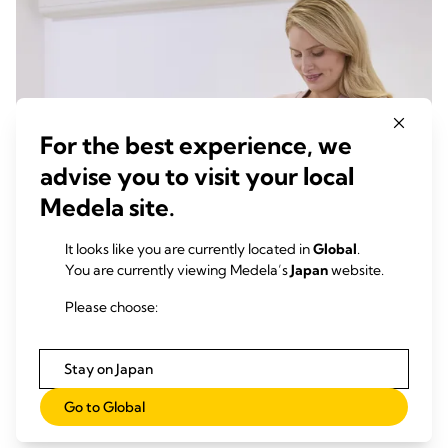
For the best experience, we
advise you to visit your local
Medela site.
It looks like you are currently located in
Global
.
You are currently viewing Medela’s
Japan
website.
Please choose:
さく乳口の革新 ― 広範な研究に裏づけされ、臨床試験で実証
済み
Stay on Japan
Go to Global