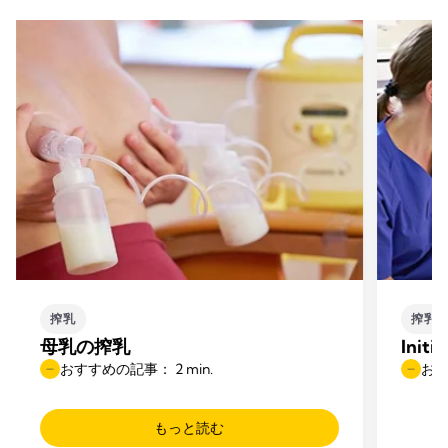
搾乳
搾乳
母乳の搾乳
Initi
おすすめの記事： 2 min.
おす
もっと読む