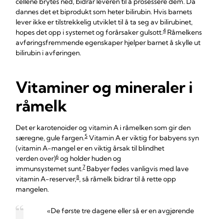
cellene brytes ned, bidrar leveren til å prosessere dem. Da
dannes det et biprodukt som heter bilirubin. Hvis barnets
lever ikke er tilstrekkelig utviklet til å ta seg av bilirubinet,
4
hopes det opp i systemet og forårsaker gulsott.
Råmelkens
avføringsfremmende egenskaper hjelper barnet å skylle ut
bilirubin i avføringen.
Vitaminer og mineraler i
råmelk
Det er karotenoider og vitamin A i råmelken som gir den
5
særegne, gule fargen.
Vitamin A er viktig for babyens syn
(vitamin A-mangel er en viktig årsak til blindhet
6
verden over)
og holder huden og
7
immunsystemet sunt.
Babyer fødes vanligvis med lave
8
vitamin A-reserver,
, så råmelk bidrar til å rette opp
mangelen.
«De første tre dagene eller så er en avgjørende