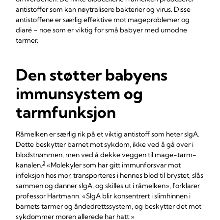
antistoffer som kan nøytralisere bakterier og virus. Disse
antistoffene er særlig effektive mot mageproblemer og
diaré – noe som er viktig for små babyer med umodne
tarmer.
Den støtter babyens
immunsystem og
tarmfunksjon
Råmelken er særlig rik på et viktig antistoff som heter sIgA.
Dette beskytter barnet mot sykdom, ikke ved å gå over i
blodstrømmen, men ved å dekke veggen til mage-tarm-
2
kanalen.
«Molekyler som har gitt immunforsvar mot
infeksjon hos mor, transporteres i hennes blod til brystet, slås
sammen og danner sIgA, og skilles ut i råmelken», forklarer
professor Hartmann. «SIgA blir konsentrert i slimhinnen i
barnets tarmer og åndedrettssystem, og beskytter det mot
sykdommer moren allerede har hatt.»