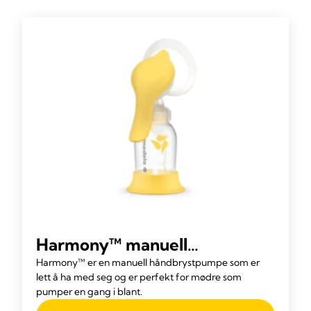
Harmony™ manuell
brystpumpe
Harmony™ er en manuell håndbrystpumpe som er
lett å ha med seg og er perfekt for mødre som
pumper en gang i blant.