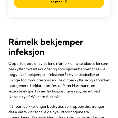
Les mer
Råmelk bekjemper
infeksjon
Opptil to tredeler av cellene i råmelk er hvite blodceller som
beskytter mot infeksjoner og som hjelper babyen til selv å
1
begynne å bekjempe infeksjoner.
«Hvite blodceller er
viktige for immunresponsen. De gir beskyttelse og utfordrer
patogener», forklarer professor Peter Hartmann, en
ledende ekspert innen laktasjonsvitenskap, basert ved
University of Western Australia.
Når barnet ikke lenger beskyttes av kroppen din, trenger
det å være klar for alle de nye utfordringene fra
omverdenen. De hvite blodcellene i råmelken produserer