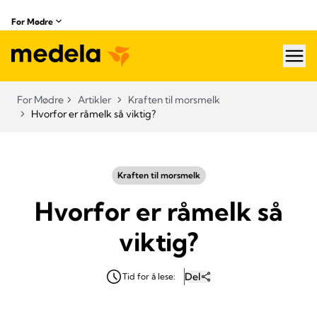
For Mødre
hea
For Mødre
Artikler
Kraften til morsmelk
Hvorfor er råmelk så viktig?
Kraften til morsmelk
Hvorfor er råmelk så
viktig?
Del
Tid for å lese: