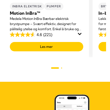
INBRA ELEKTRISK
PUMPER
BRYS
Motion InBra™
In-br
Medela Motion InBra Bærbar elektrisk
Lekkasj
brystpumpe – Svært effektiv, designet for
for ma
pålitelig ytelse og komfort. Enkel å bruke og
første 
diskret. For daglig bruk hjemme, på jobb og
4.6
(221)
4.6
4.7
på farten.
out
out
Les mer
of
of
5
5
stars.
stars.
221
114
reviews
revie