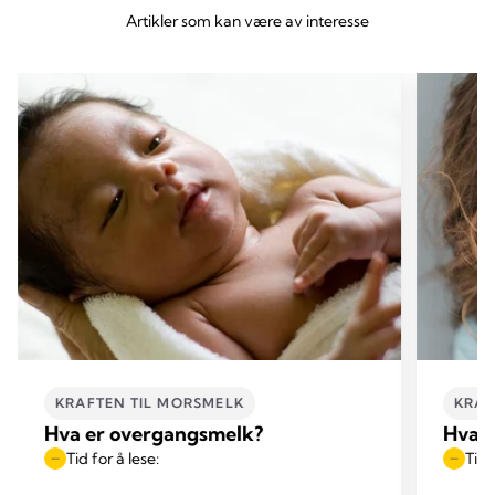
Artikler som kan være av interesse
KRAFTEN TIL MORSMELK
KRAF
Hva er overgangsmelk?
Hva s
Tid for å lese:
Tid 