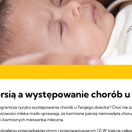
ersią a występowanie chorób u
ą ogranicza ryzyko występowania chorób u Twojego dziecka? Choć nie
ściwości mleka matki sprawiają, że karmione piersią niemowlęta chorują
ci karmionych mieszanką mleczną.
o działaniu przeciwbakteryjnym i przeciwwirusowym.{2} W trakcie całe