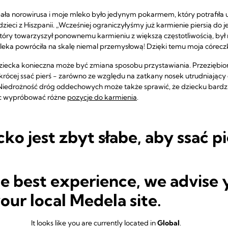
pała norowirusa i moje mleko było jedynym pokarmem, który potrafiła
ci z Hiszpanii. „Wcześniej ograniczyłyśmy już karmienie piersią do je
który towarzyszył ponownemu karmieniu z większą częstotliwością, był
eka powróciła na skalę niemal przemysłową! Dzięki temu moja córeczk
dziecka konieczna może być zmiana sposobu przystawiania. Przeziębi
rócej ssać pierś − zarówno ze względu na zatkany nosek utrudniający c
. Niedrożność dróg oddechowych może także sprawić, że dziecku bard
ęc wypróbować różne
pozycje do karmienia
.
cko jest zbyt słabe, aby ssać pi
k apetytu lub energii, co utrudnia niemowlęciu ssanie piersi. Jeżeli 
lekarza, konsultanta laktacyjnego lub specjalisty od karmienia piersią
he best experience, we advise 
your local Medela site.
dciąganie pokarmu
oraz podawanie go niemowlęciu za pomocą strzyka
wysiłku. Odciąganie w standardowych porach karmienia pomoże Ci też
It looks like you are currently located in
Global
.