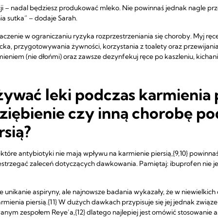
acji – nadal będziesz produkować mleko. Nie powinnaś jednak nagle p
ia sutka” – dodaje Sarah.
czenie w ograniczaniu ryzyka rozprzestrzeniania się choroby. Myj r
cka, przygotowywania żywności, korzystania z toalety oraz przewijania.
amieniem (nie dłońmi) oraz zawsze dezynfekuj ręce po kaszleniu, kichan
ywać leki podczas karmienia p
ziębienie czy inną chorobę p
rsią?
które antybiotyki nie mają wpływu na karmienie piersią,{9,10} powinna
estrzegać zaleceń dotyczących dawkowania. Pamiętaj: ibuprofen nie j
nikanie aspiryny, ale najnowsze badania wykazały, że w niewielkic
rmienia piersią.{11} W dużych dawkach przypisuje się jej jednak zwią
ym zespołem Reye’a,{12} dlatego najlepiej jest omówić stosowanie a