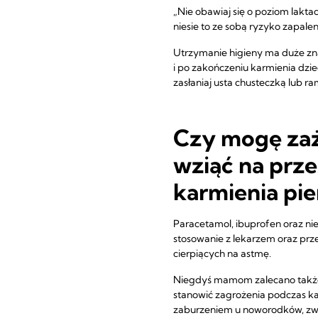
„Nie obawiaj się o poziom lakt
niesie to ze sobą ryzyko zapalen
Utrzymanie higieny ma duże zna
i po zakończeniu karmienia dzie
zasłaniaj usta chusteczką lub r
Czy mogę zaż
wziąć na prze
karmienia pie
Paracetamol, ibuprofen oraz nie
stosowanie z lekarzem oraz prz
cierpiących na astmę.
Niegdyś mamom zalecano także u
stanowić zagrożenia podczas ka
zaburzeniem u noworodków, zwan