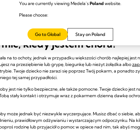
You are currently viewing Medela’s
Poland
website.
ci na temat zdrowia lub odżywienia niemowlęcia, od razu poradź się le
Please choose:
ka lub przeziębienie a karmien
Go to Global
Stay on Poland
mić, kiedy jestem chora?
ła na to ochoty, jednak w przypadku większości chorób najlepiej jest n
rujesz na przeziębienie lub grypę, biegunkę lub nieżyt żołądka albo
zap
rybie. Twoje dziecko nie zarazi się poprzez Twój pokarm, a ponadto zy
niego tej samej przypadłości.
oby jest nie tylko bezpieczne, ale także pomocne. Twoje dziecko jest 
Tobą stały kontakt i otrzymuje wraz z pokarmem dzienną dawkę ochro
oby może jednak być niezwykle wyczerpujące. Musisz dbać o siebie, a
eniu, prawidłowym odżywianiu i wystarczającym odpoczynku. Na kilka 
poproś rodzinę lub przyjaciół o pomoc w opiece nad nim, tak abyś mog