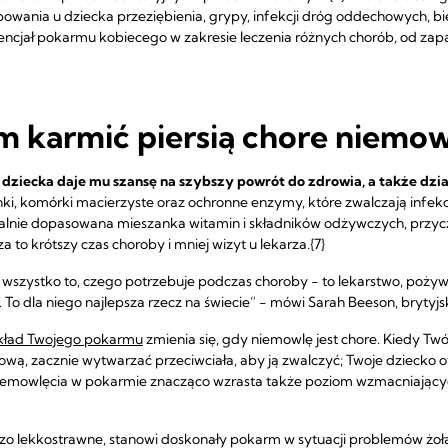
owania u dziecka przeziębienia, grypy, infekcji dróg oddechowych, bie
ncjał pokarmu kobiecego w zakresie leczenia różnych chorób, od zap
 karmić piersią chore niemow
 dziecka daje mu szansę na szybszy powrót do zdrowia, a także dział
inki, komórki macierzyste oraz ochronne enzymy, które zwalczają infekcj
ualnie dopasowana mieszanka witamin i składników odżywczych, przycz
o krótszy czas choroby i mniej wizyt u lekarza.{7}
wszystko to, czego potrzebuje podczas choroby − to lekarstwo, pożyw
 To dla niego najlepsza rzecz na świecie” − mówi Sarah Beeson, brytyj
kład Twojego pokarmu
zmienia się, gdy niemowlę jest chore. Kiedy Tw
sową, zacznie wytwarzać przeciwciała, aby ją zwalczyć; Twoje dziecko 
niemowlęcia w pokarmie znacząco wzrasta także poziom wzmacniając
dzo lekkostrawne, stanowi doskonały pokarm w sytuacji problemów żo