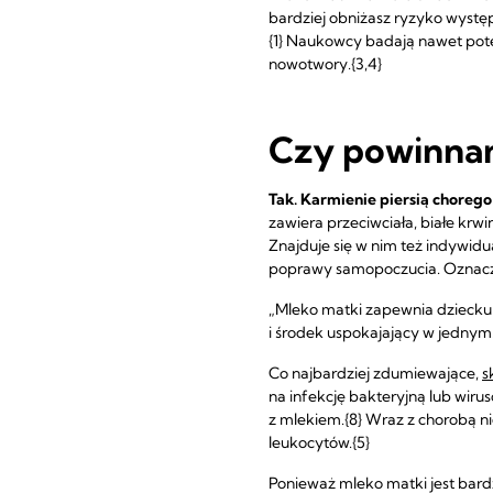
bardziej obniżasz ryzyko występ
{1} Naukowcy badają nawet pote
nowotwory.{3,4}
Czy powinnam
Tak. Karmienie piersią chorego
zawiera przeciwciała, białe krw
Znajduje się w nim też indywid
poprawy samopoczucia. Oznacza t
„Mleko matki zapewnia dziecku 
i środek uspokajający w jednym.
Co najbardziej zdumiewające,
s
na infekcję bakteryjną lub wiru
z mlekiem.{8} Wraz z chorobą 
leukocytów.{5}
Ponieważ mleko matki jest bar