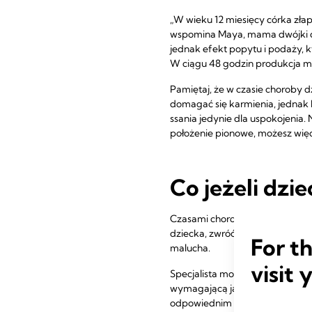
„W wieku 12 miesięcy córka zła
wspomina Maya, mama dwójki dzie
jednak efekt popytu i podaży, 
W ciągu 48 godzin produkcja ml
Pamiętaj, że w czasie choroby 
domagać się karmienia, jednak k
ssania jedynie dla uspokojenia
położenie pionowe, możesz wi
Co jeżeli dzie
Czasami chorobie towarzyszy bra
dziecka, zwróć się o poradę do 
For t
malucha.
visit 
Specjalista może doradzić
Ci o
wymagającą jak najmniejszego 
odpowiednim poziomie.