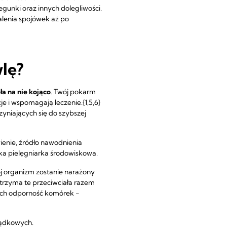
gunki oraz innych dolegliwości.
alenia spojówek aż po
lę?
a na nie kojąco
. Twój pokarm
e i wspomagają leczenie.{1,5,6}
yniających się do szybszej
ienie, źródło nawodnienia
ska pielęgniarka środowiskowa.
ój organizm zostanie narażony
otrzyma te przeciwciała razem
ych odporność komórek −
łądkowych.