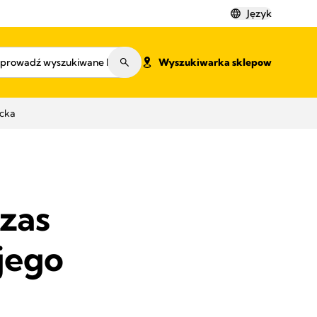
Język
Wyszukiwarka sklepow
ecka
czas
jego