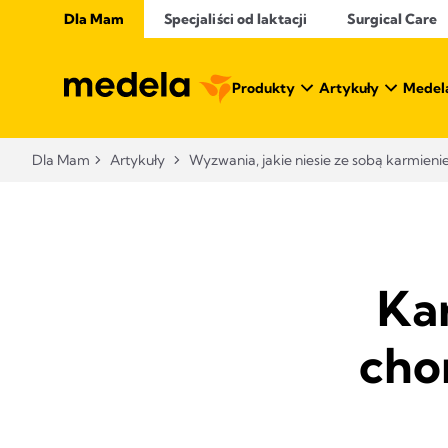
Dla Mam
Specjaliści od laktacji
Surgical Care
Produkty
Artykuły
Medel
Dla Mam
Artykuły
Wyzwania, jakie niesie ze sobą karmienie
Kar
cho