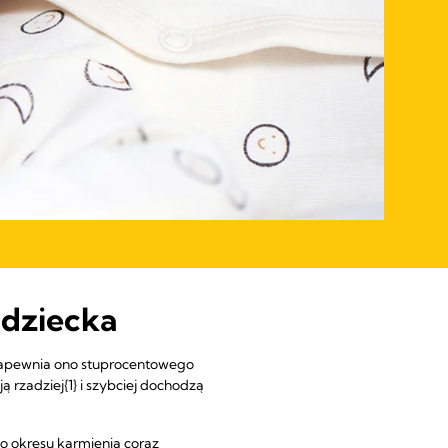
 dziecka
 zapewnia ono stuprocentowego
 rzadziej{1} i szybciej dochodzą
go okresu karmienia coraz