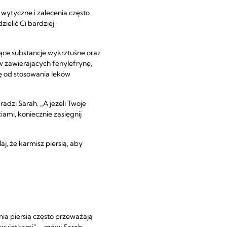
 wytyczne i zalecenia często
ielić Ci bardziej
ące substancje wykrztuśne oraz
w zawierających fenylefrynę,
ę od stosowania leków
radzi Sarah. „A jeżeli Twoje
ami, koniecznie zasięgnij
j, że karmisz piersią, aby
enia piersią często przeważają
 wyjątkami” – mówi Sarah.