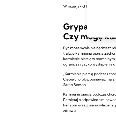
W razie jakichkolwiek wątpliwoś
Grypa, gorącz
Czy mogę kar
Być może wcale nie będziesz mia
trakcie karmienia piersią zacho
karmienie piersią w normalnym t
ograniczą ryzyko wystąpienia u 
„Karmienie piersią podczas chor
Ciebie choroby, ponieważ ma z 
Sarah Beeson.
Karmienie piersią podczas chor
Pamiętaj o odpowiednim nawodni
kanapie wraz z niemowlęciem i 
zdrowia.