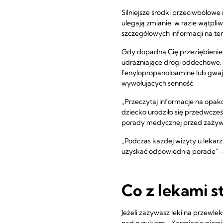
Silniejsze środki przeciwbólowe 
ulegają zmianie, w razie wątpliw
szczegółowych informacji na t
Gdy dopadną Cię przeziębienie, 
udrażniające drogi oddechowe. 
fenylopropanoloaminę lub gwaja
wywołujących senność.
„Przeczytaj informacje na opakowa
dziecko urodziło się przedwcześ
porady medycznej przed zażywa
„Podczas każdej wizyty u lekarz
uzyskać odpowiednią poradę” –
Co z lekami 
Jeżeli zażywasz leki na przewlek
nad ryzykiem. „Karmienie piers