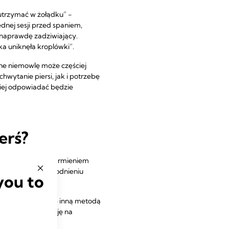
 utrzymać w żołądku” −
dnej sesji przed spaniem,
 naprawdę zadziwiający.
a uniknęła kroplówki”.
one niemowlę może częściej
hwytanie piersi, jak i potrzebę
ziej odpowiadać będzie
erś?
masz problem z nakarmieniem
, aby zapobiec odwodnieniu
you to
wki, kubeczka lub inną metodą
 utrzymać laktację na