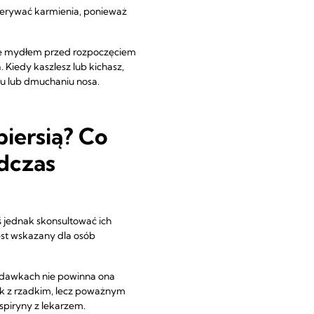
rzerywać karmienia, ponieważ
ęce mydłem przed rozpoczęciem
 Kiedy kaszlesz lub kichasz,
iu lub dmuchaniu nosa.
iersią? Co
odczas
ś jednak skonsultować ich
est wskazany dla osób
h dawkach nie powinna ona
zek z rzadkim, lecz poważnym
spiryny z lekarzem.