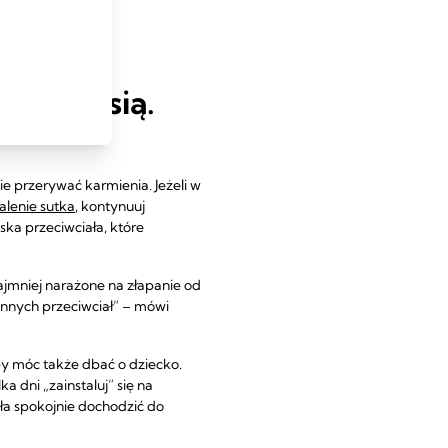
karza.
ie piersią.
ie przerywać karmienia. Jeżeli w
alenie sutka
, kontynuuj
ska przeciwciała, które
najmniej narażone na złapanie od
nnych przeciwciał” – mówi
by móc także dbać o dziecko.
dni „zainstaluj” się na
ła spokojnie dochodzić do