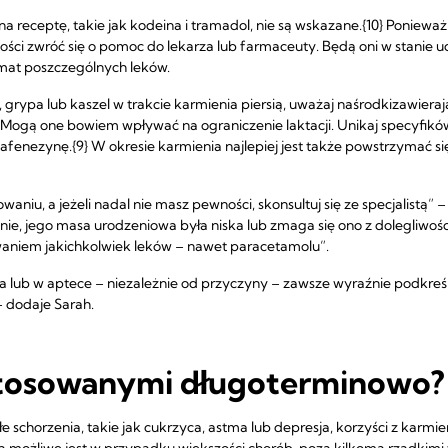
na receptę, takie jak kodeina i tramadol, nie są wskazane.{10} Ponieważ
ości zwróć się o pomoc do lekarza lub farmaceuty. Będą oni w stanie udz
emat poszczególnych leków.
grypa lub kaszel w trakcie karmienia piersią, uważaj na
środkizawieraj
Mogą one bowiem wpływać na ograniczenie laktacji. Unikaj specyfikó
fenezynę.{9} W okresie karmienia najlepiej jest także powstrzymać si
niu, a jeżeli nadal nie masz pewności, skonsultuj się ze specjalistą” – 
nie, jego masa urodzeniowa była niska lub zmaga się ono z dolegliwości
niem jakichkolwiek leków – nawet paracetamolu”.
a lub w aptece – niezależnie od przyczyny – zawsze wyraźnie podkreśla
 dodaje Sarah.
stosowanymi długoterminowo?
łe schorzenia, takie jak cukrzyca, astma lub depresja, korzyści z karmi
ią możliwe jest w przypadku większości chorób, poza kilkoma rzadkimi