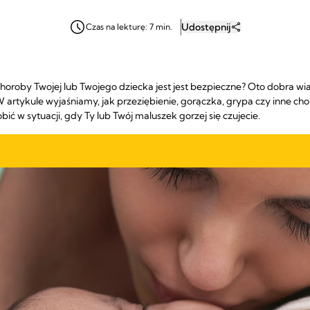
Udostępnij
Czas na lekturę: 7 min.
choroby Twojej lub Twojego dziecka jest jest bezpieczne? Oto dobra w
 artykule wyjaśniamy, jak przeziębienie, gorączka, grypa czy inne ch
bić w sytuacji, gdy Ty lub Twój maluszek gorzej się czujecie.