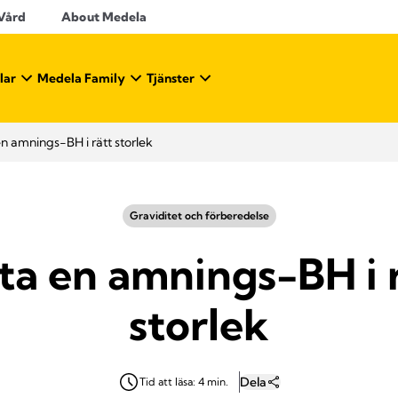
 Vård
About Medela
lar
Medela Family
Tjänster
en amnings-BH i rätt storlek
Graviditet och förberedelse
ta en amnings-BH i 
storlek
Dela
Tid att läsa: 4 min.