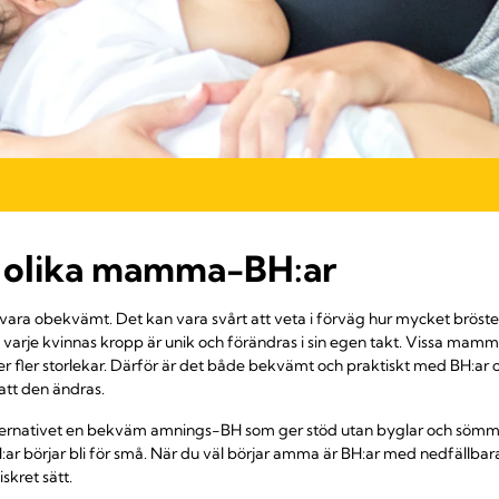
 olika mamma-BH:ar
an vara obekvämt. Det kan vara svårt att veta i förväg hur mycket bröst
arje kvinnas kropp är unik och förändras i sin egen takt. Vissa mamm
r fler storlekar. Därför är det både bekvämt och praktiskt med BH:ar 
att den ändras.
alternativet en bekväm amnings-BH som ger stöd utan byglar och sömma
:ar börjar bli för små. När du väl börjar amma är BH:ar med nedfällbar
skret sätt.