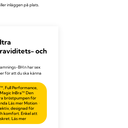
ler inläggen på plats.
ltra
raviditets- och
h amnings-BH:n har sex
r för att du ska känna
™, Full Performance,
Magic InBra™ Den
a bröstpumpen för
anda Läs mer Motion
ktiv, designad för
ch komfort. Enkel att
skret. Läs mer