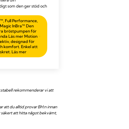
igt som den ger stöd och
™, Full Performance,
Magic InBra™ Den
a bröstpumpen för
anda Läs mer Motion
ktiv, designad för
ch komfort. Enkel att
skret. Läs mer
ekstabell rekommenderar vi att
 att du alltid provar BH:n innan
säkert att hitta något bekvämt,