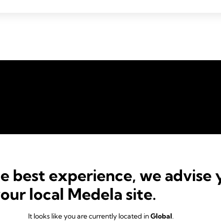
he best experience, we advise 
your local Medela site.
3-i-1 amnings
It looks like you are currently located in
Global
.