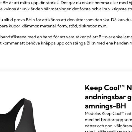
rätt BH är att mäta upp din storlek. Det gör du enkelt hemma eller med hj
 kvinna är unik är den här mätningen det första och allra viktigaste st
du alltid prova BH:n för att känna att den sitter som den ska. Då kan du
bara kupor, klämmor, material, form, stöd, diskretion m.m.
bandsfästena med en hand för att vara säker på att BH:n är enkel att
det kommer att behöva knäppa upp och stänga BH:n med ena handen 
Keep Cool™ N
andningsbar g
amnings-BH
Medelas Keep Cool™ nat
med hel brottarrygg som h
nätter och god, välgöra
teknik hjälper till att bal