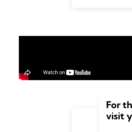
For t
visit 