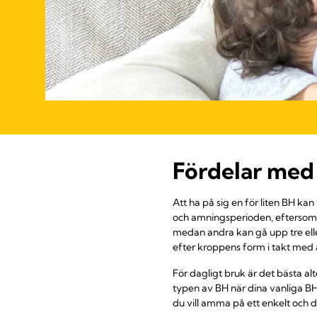
Fördelar med
Att ha på sig en för liten BH k
och amningsperioden, eftersom v
medan andra kan gå upp tre elle
efter kroppens form i takt med 
För dagligt bruk är det bästa 
typen av BH när dina vanliga BH
du vill amma på ett enkelt och di