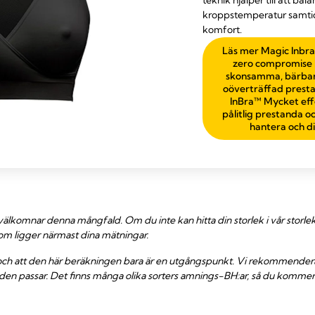
kroppstemperatur samtid
komfort.
Läs mer Magic Inbra
zero compromise 
skonsamma, bärbar
oöverträffad prest
InBra™ Mycket effe
pålitlig prestanda o
hantera och di
 välkomnar denna mångfald. Om du inte kan hitta din storlek i vår storl
om ligger närmast dina mätningar.
a och att den här beräkningen bara är en utgångspunkt. Vi rekommenderar
den passar. Det finns många olika sorters amnings-BH:ar, så du kommer 