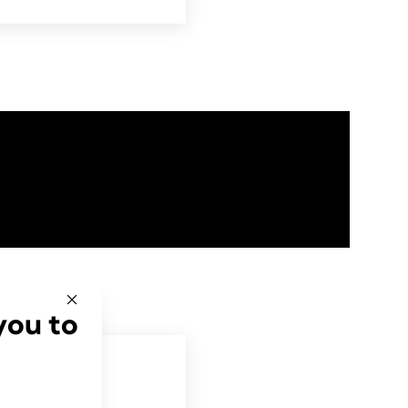
you to
- och