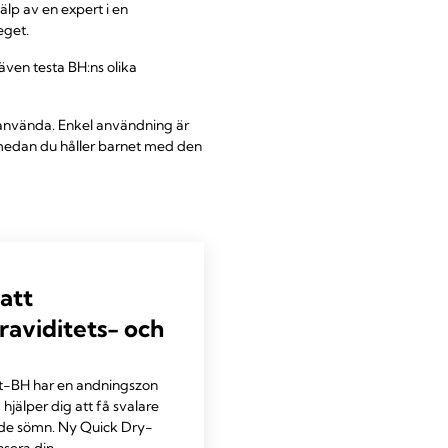
älp av en expert i en
eget.
 även testa BH:ns olika
 använda. Enkel användning är
medan du håller barnet med den
att
raviditets- och
t-BH har en andningszon
jälper dig att få svalare
nde sömn. Ny Quick Dry-
ansera din