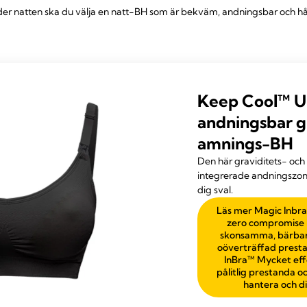
er natten ska du välja en natt-BH som är bekväm, andningsbar och hål
Keep Cool™ U
andningsbar g
amnings-BH
Den här graviditets- oc
integrerade andningszone
dig sval.
Läs mer Magic Inbra
zero compromise 
skonsamma, bärbar
oöverträffad prest
InBra™ Mycket effe
pålitlig prestanda o
hantera och di