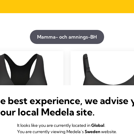
Mamma- och amnings-BH
he best experience, we advise 
your local Medela site.
It looks like you are currently located in
Global
.
A- OCH AMNINGS-BH
MAMMA- OCH AMNINGS
You are currently viewing Medela’s
Sweden
website.