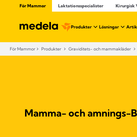
För Mammor
Laktationsspecialister
Kirurgisk
Produkter
Lösningar
Artik
För Mammor
Produkter
Graviditets- och mammakläder
Mamma- och amnings-