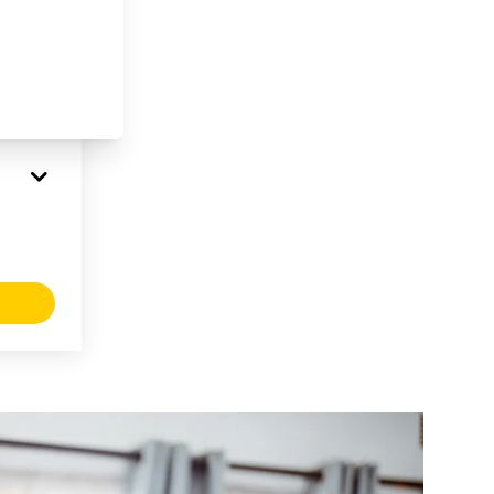
ts-
nings-
 känna