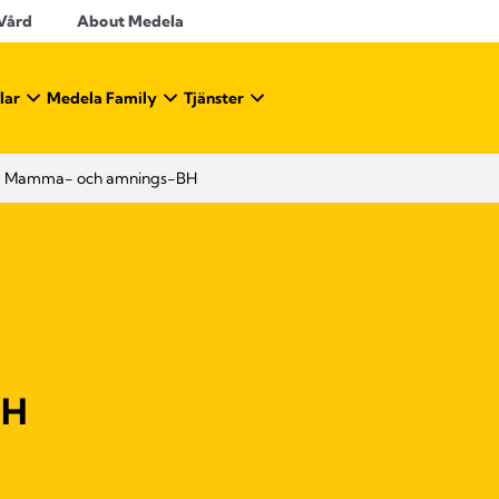
 Vård
About Medela
lar
Medela Family
Tjänster
Mamma- och amnings-BH
BH