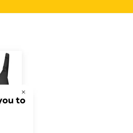
you to
-BH