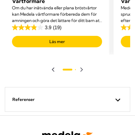
Vårtformare
Vårt
Om du har inåtvända eller plana bröstvårtor
Medela
kan Medela vårtformare förbereda dem för
spruckn
amningen och göra det lättare för ditt barn att
efterso
ta suggrepp.
mot de
3.9
(19)
3.9
3.6
av
av
Läs mer
5
5
stjärnor.
stjärno
19
21
recensioner
recen
Referenser