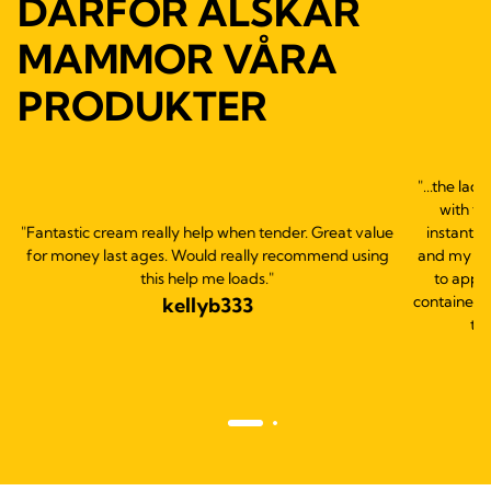
DÄRFÖR ÄLSKAR
MAMMOR VÅRA
PRODUKTER
"...the lac
with th
"Fantastic cream really help when tender. Great value
instantly
for money last ages. Would really recommend using
and my bab
this help me loads."
to apply
container s
kellyb333
thi