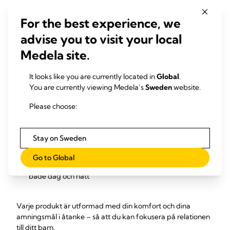
bröstvård
For the best experience, we
Det rätta stödet gör all skillnad i världen. Medelas
advise you to visit your local
bröstvårdsprodukter är utformade för att fungera
tillsammans som ett komplett stödsystem som lindrar
Medela site.
ömhet, skyddar känsliga bröstvårtor och läker skadade
bröstvårtor när det behövs.
It looks like you are currently located in
Global
.
You are currently viewing Medela’s
Sweden
website.
Purelan™
snabbverkande vid ömma bröstvårtor och
torr hud
Please choose:
Contact™ amningsvårtskydd
möjliggör amning vid
svårigheter med suggreppet och skyddar smärtande
bröstvårtor under amningen
Stay on Sweden
Hydrogelinlägg
kyler och lindrar ömma bröstvårtor
mellan amningarna och främjar hudens återhämtning
Go to Global
Amningsinlägg
håller dig torr, bekväm och säker,
både dag och natt
Varje produkt är utformad med din komfort och dina
amningsmål i åtanke – så att du kan fokusera på relationen
till ditt barn.