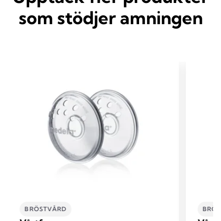
som stödjer amningen
BRÖSTVÅRD
BRÖ