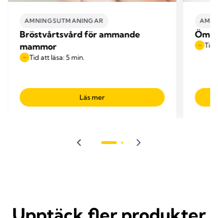
AMNINGSUTMANINGAR
AMN
Bröstvårtsvård för ammande
Ömma
mammor
Tid 
Tid att läsa: 5 min.
Läs mer
Upptäck fler produkter