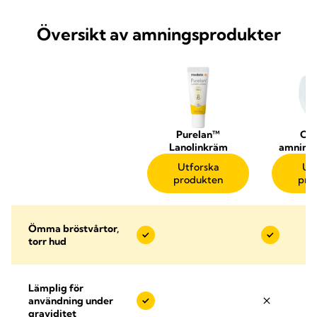
Översikt av amningsprodukter
Purelan™
Con
Lanolinkräm
amning
Utforska
Ut
produkten
pro
Ömma bröstvårtor,
torr hud
Lämplig för
användning under
graviditet