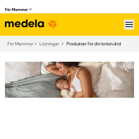
För Mammor
hea
För Mammor
Lösningar
Produkter för din bröstvård