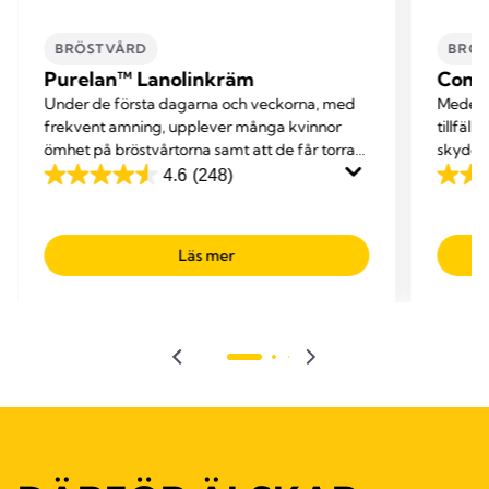
BRÖSTVÅRD
BRÖ
Purelan™ Lanolinkräm
Cont
Under de första dagarna och veckorna, med
Medela
frekvent amning, upplever många kvinnor
tillfäll
ömhet på bröstvårtorna samt att de får torra
skydda
hudpartier.
stöder 
4.6
(248)
4.6
4.5
av
av
5
5
Läs mer
stjärnor.
stjärno
248
611
recensioner
recen