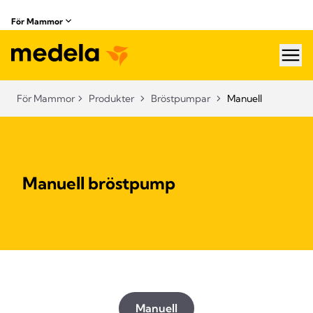
För Mammor
hea
För Mammor
Produkter
Bröstpumpar
Manuell
Manuell bröstpump
Manuell