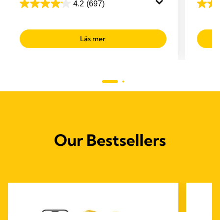
bröstmj
4.2
(697)
4.2
4.5
av
av
5
5
Läs mer
stjärnor.
stjärno
697
141
recensioner
recen
Our Bestsellers