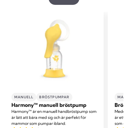
MANUELL
BRÖSTPUMPAR
MAN
Harmony™ manuell bröstpump
Bröst
Harmony™ är en manuell handbröstpump som
Medelas
är lätt att bära med sig och är perfekt för
är ett
mammor som pumpar ibland.
som gör