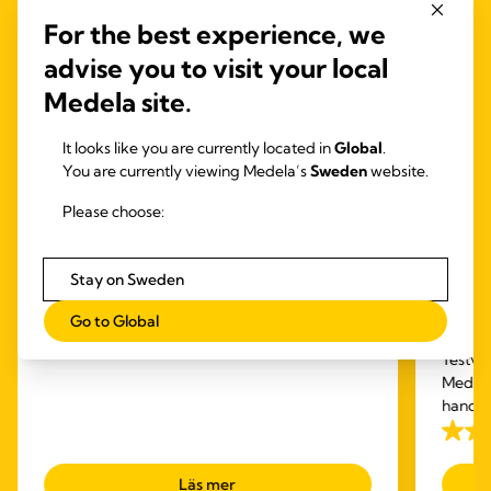
For the best experience, we
advise you to visit your local
Medela site.
It looks like you are currently located in
Global
.
You are currently viewing Medela’s
Sweden
website.
Please choose:
INBRA ELEKTRISKA
BRÖSTPUMPAR
HAND
Magic InBra™
BRÖ
Stay on Sweden
Medela Magic InBra: den skonsamma, bärbara
Free
Go to Global
bröstpumpen för oöverträffad prestanda
elek
Testvi
Medela
hands-
att du
4.1
du pu
av
Läs mer