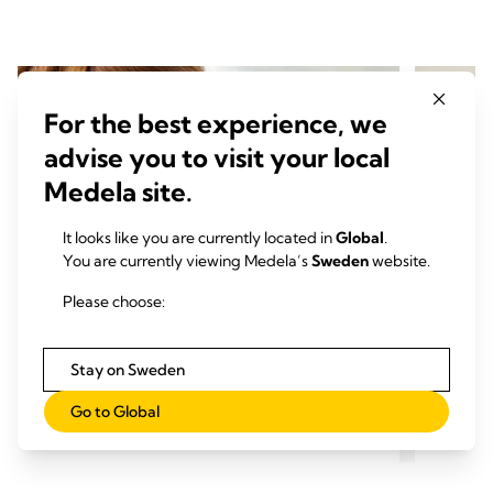
For the best experience, we
advise you to visit your local
Medela site.
It looks like you are currently located in
Global
.
You are currently viewing Medela’s
Sweden
website.
Please choose:
Stay on Sweden
Pumpning med Symphony på
Pump
Go to Global
sjukhuset
hemm