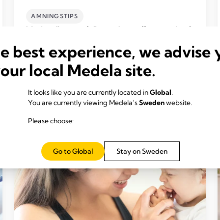
AMNINGSTIPS
Vad är ”normalt” när det gäller amning?
Tid att läsa: 5 min.
he best experience, we advise 
your local Medela site.
Läs mer
It looks like you are currently located in
Global
.
You are currently viewing Medela’s
Sweden
website.
Please choose:
Go to Global
Stay on Sweden