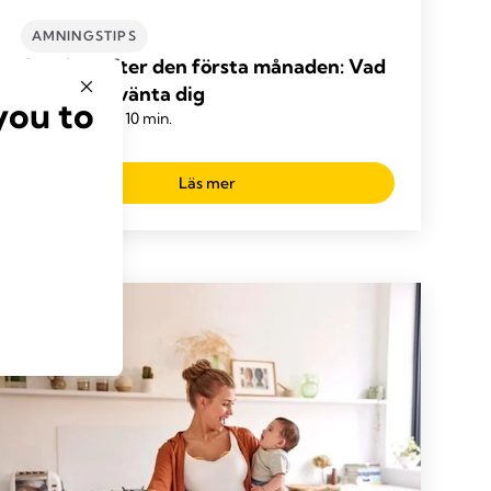
AMNINGSTIPS
Amning efter den första månaden: Vad
du kan förvänta dig
you to
Tid att läsa: 10 min.
Läs mer