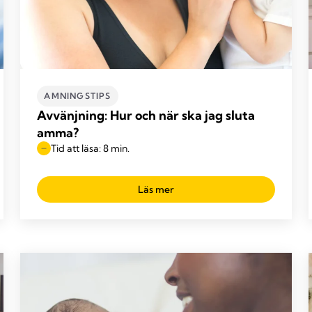
AMNINGSTIPS
Avvänjning: Hur och när ska jag sluta
amma?
Tid att läsa: 8 min.
Läs mer