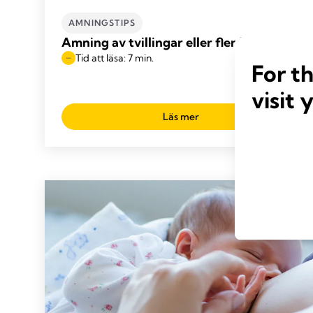
AMNINGSTIPS
Amning av tvillingar eller fler barn
Tid att läsa: 7 min.
For t
visit 
Läs mer