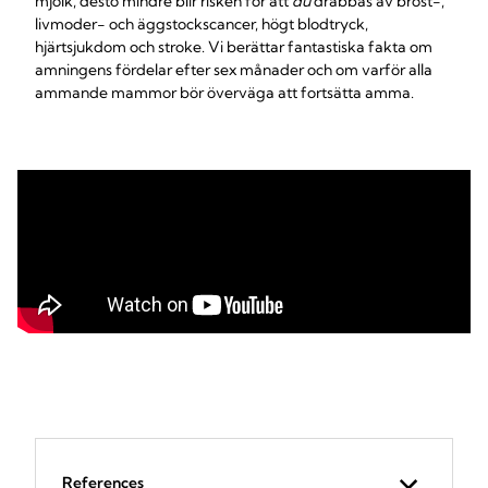
mjölk, desto mindre blir risken för att
du
drabbas av bröst-,
livmoder- och äggstockscancer, högt blodtryck,
hjärtsjukdom och stroke. Vi berättar fantastiska fakta om
amningens fördelar efter sex månader och om varför alla
ammande mammor bör överväga att fortsätta amma.
References