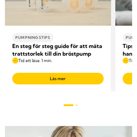
PUMPNINGSTIPS
PUMP
En steg för steg guide för att mäta
Tips 
trattstorlek till din bröstpump
hand
Tid att läsa: 1 min.
Tid 
Läs mer