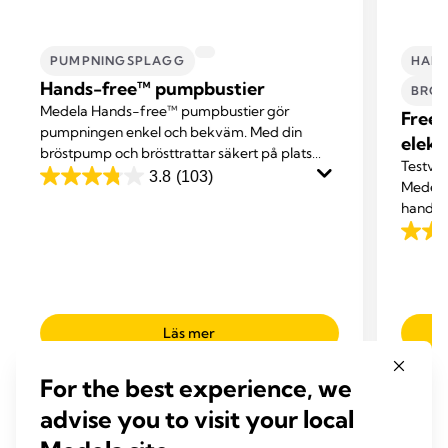
PUMPNINGSPLAGG
HAND
Hands-free™ pumpbustier
BRÖ
Medela Hands-free™ pumpbustier gör
Frees
pumpningen enkel och bekväm. Med din
elekt
bröstpump och brösttrattar säkert på plats
Testvin
kan du fortsätta med andra aktiviteter eller
3.8
(103)
3.8
Medelas
bara koppla av.
hands-
av
att du 
5
4.1
du pum
stjärnor.
av
103
5
recensioner
stjärno
Läs mer
688
recen
For the best experience, we
advise you to visit your local