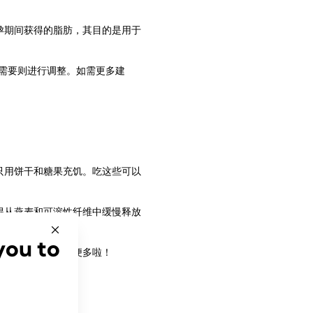
孕期间获得的脂肪，其目的是用于
有需要则进行调整。如需更多建
只用饼干和糖果充饥。吃这些可以
得从燕麦和可溶性纤维中缓慢释放
you to
时用单手剥橘子方便多啦！