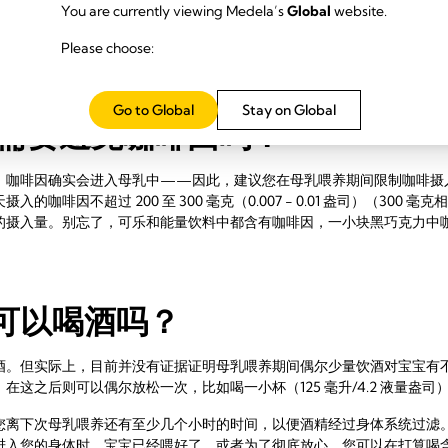
You are currently viewing Medela’s
Global
website.
保持足量饮水很重要。正常情况下，建议每个人每天喝六到八杯水——母
Please choose:
杯水、牛奶或不加糖的果汁。
Go to Global
Stay on Global
 需要避免咖啡因吗？
，咖啡因确实会进入母乳中——因此，建议您在母乳喂养期间限制咖啡摄
咖啡因不超过 200 至 300 毫克（0.007 - 0.01 盎司）（300
摄入量。别忘了，可乐和能量饮料中都含有咖啡因，一小块黑巧克力中咖啡
可以喝酒吗？
酒。但实际上，目前并没有证据证明母乳喂养期间偶尔少量饮酒对宝宝有
这之后则可以偶尔放松一次，比如喝一小杯（125 毫升/4.2 液量盎司
您离下次母乳喂养还有至少几个小时的时间，以便酒精经过身体系统过滤
进入您的身体时，宝宝已经喂好了。或者为了彻底放心，您可以在打算喝