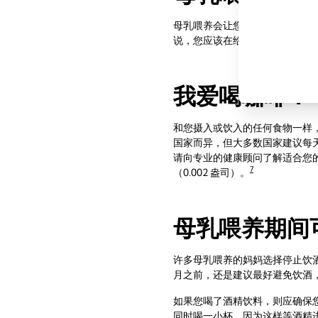
母乳喂养会让您感到口渴，所以
说，您应该在给宝宝喂奶时喝一
我爱喝咖啡：
和您摄入或饮入的任何食物一样
国家而异，但大多数国家建议每天摄入的
请向专业的健康顾问了解适合您的
7
（0.002 盎司）。
母乳喂养期间
许多母乳喂养的妈妈选择停止饮
月之前，还是建议最好避免饮酒，在
如果您喝了酒精饮料，则应确保
同时喝一小杯，因为这样等酒精