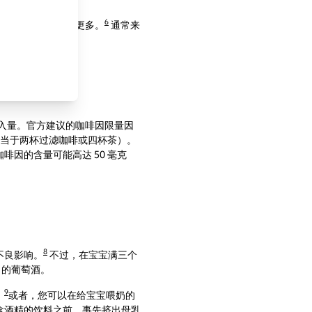
6
乳喂养时则需要喝更多。
通常来
入量。官方建议的咖啡因限量因
 毫克相当于两杯过滤咖啡或四杯茶）。
因的含量可能高达 50 毫克
8
不良影响。
不过，在宝宝满三个
）的葡萄酒。
9
。
或者，您可以在给宝宝喂奶的
含酒精的饮料之前，事先
挤出母乳