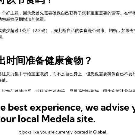
一个好主意，因为您首先需要确保自己获得了您和宝宝需要的营养。在怀
助您减掉孕期增加的体重。
减少超过 1 公斤（2.2 磅），先判断自己的饮食是否健康、均衡，如果
问。
出时间准备健康食物？
将注意力集中于给宝宝喂奶，而不是自己身上，但您也需要确保自己不要
好处。
，比如菠菜炒鸡蛋，或糙米炒鸡肉等。早晨喝粥特别好，因为它能让您获
给宝宝喂奶，则更应补充能量。
he best experience, we advise 
果和蔬菜用来做快餐，或在包裹里放一袋无盐坚果。这两者可都比在喂奶
your local Medela site.
需要多喝水吗?
It looks like you are currently located in
Global
.