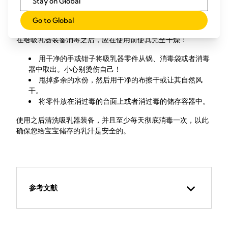
Stay on Global
消毒之后
Go to Global
在给吸乳器装备消毒之后，应在使用前使其完全干燥：
用干净的手或钳子将吸乳器零件从锅、消毒袋或者消毒
器中取出。小心别烫伤自己！
甩掉多余的水份，然后用干净的布擦干或让其自然风
干。
将零件放在消过毒的台面上或者消过毒的储存容器中。
使用之后清洗吸乳器装备，并且至少每天彻底消毒一次，以此
确保您给宝宝储存的乳汁是安全的。
参考文献