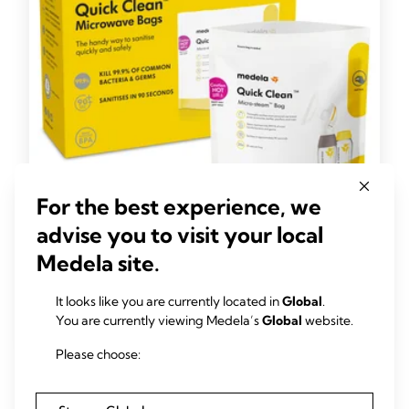
For the best experience, we
Quick Clean™ 微波炉消毒袋
advise you to visit your local
Medela（美德乐）微波消毒袋为您快速安全地对吸乳设
Medela site.
备和母乳喂养配件进行消毒提供便捷。
It looks like you are currently located in
featured-card.view-article.label
Global
.
You are currently viewing Medela’s
Global
website.
Please choose: