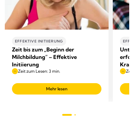
EFFEKTIVE INITIIERUNG
EFFE
Zeit bis zum „Beginn der
Unter
Milchbildung“ – Effektive
erfol
Initiierung
Kran
Zeit zum Lesen: 3 min.
Zeit
Mehr lesen