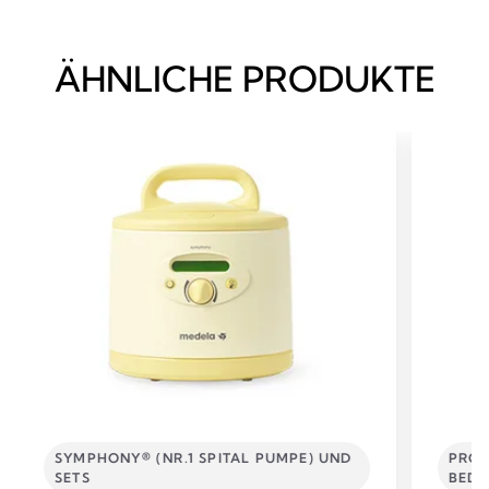
ÄHNLICHE PRODUKTE
SYMPHONY® (NR.1 SPITAL PUMPE) UND
PROD
SETS
BEDÜ