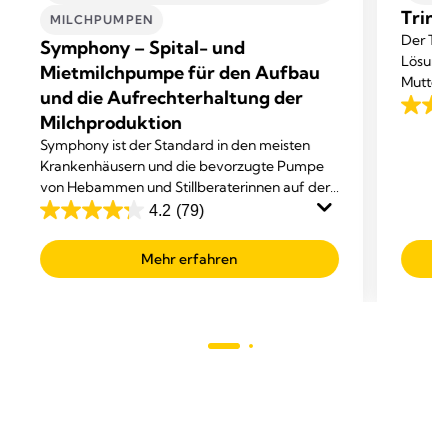
Trin
MILCHPUMPEN
Der Tri
Symphony – Spital- und
Lösung
Mietmilchpumpe für den Aufbau
Mutter
und die Aufrechterhaltung der
Medika
3.0
Milchproduktion
von
Symphony ist der Standard in den meisten
5
Krankenhäusern und die bevorzugte Pumpe
von Hebammen und Stillberaterinnen auf der
Sterne
ganzen Welt.
4.2
(79)
3
4.2
Bewer
von
Mehr erfahren
5
Sternen.
79
Bewertungen