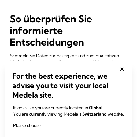
So überprüfen Sie
informierte
Entscheidungen
Sammeln Sie Daten zur Häufigkeit und zum qualitativen
Inhalt der Gespräche mit Schwangeren und Müttern in
einem Datenerfassungstool.
For the best experience, we
Strategien zur Messung von Best Practices umfassen das
advise you to visit your local
Überprüfen der Krankenakten von Mutter und Kind
Medela site.
Prüfen Sie, ob die Eltern vor der Geburt
wissenschaftliche Informationen zur eigenen
It looks like you are currently located in
Global
.
Muttermilch für Säuglinge auf der neonatologischen
You are currently viewing Medela’s
Switzerland
website.
Intensivstation erhalten haben
Prüfen Sie bei Säuglingen auf der neonatologischen
Please choose:
Intensivstation, ob die Eltern nach der Geburt
wissenschaftliche Informationen zur Ernährung mit