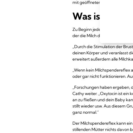
mit geöffnetem Mund sein Köpfc
Was ist der M
Zu Beginn jeder Stillmahlzeit w
der die Milch durch die Milchkanä
„Durch die Stimulation der Brus
deinen Körper und veranlasst di
erweitert außerdem alle Milchkan
„Wenn kein Milchspendereflex aus
oder gar nicht funktionieren. Au
„Forschungen haben ergeben, da
Cathy weiter. „Oxytocin ist ein
an zu fließen und dein Baby kan
stillt wieder usw. Aus diesem G
ganz normal.“
Der Milchspendereflex kann ein 
stillenden Mütter nichts davon 