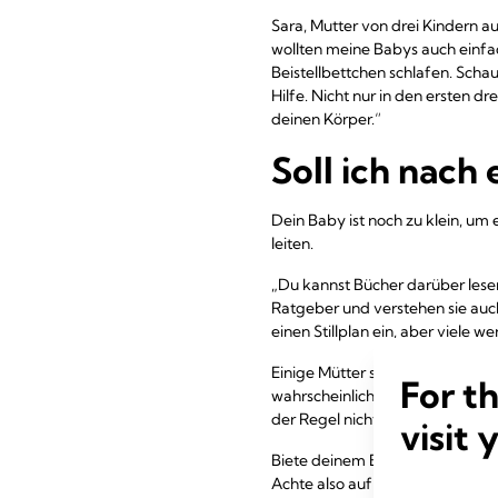
Sara, Mutter von drei Kindern a
wollten meine Babys auch einfac
Beistellbettchen schlafen. Scha
Hilfe. Nicht nur in den ersten 
deinen Körper.“
Soll ich nach 
Dein Baby ist noch zu klein, um 
leiten.
„Du kannst Bücher darüber lesen
Ratgeber und verstehen sie auch n
einen Stillplan ein, aber viele 
Einige Mütter sagen zwar, dass 
For t
wahrscheinlich zu dem kleinen Pr
der Regel nicht jeden Tag das Gl
visit 
Biete deinem Baby stattdessen i
Achte also auf frühere Hinweise