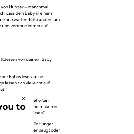
hen von Hunger – manchmal
ch. Lass dein Baby in einem
zen kann warten. Bitte andere um
ln und vertraue immer auf
 stattdessen von deinem Baby
 aber Babys lesen keine
e lassen sich vielleicht auf
us.“
doch diese Babys gehörten
you to
Erwachsene essen und trinken in
n Routine folgen müssen?
n spätes Zeichen für Hunger.
et, an seinen Händen saugt oder