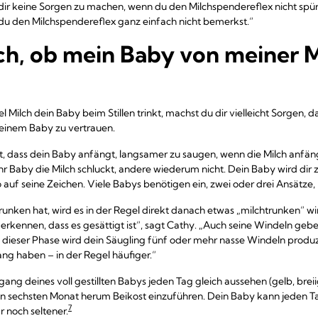
dir keine Sorgen zu machen, wenn du den Milchspendereflex nicht spü
s du den Milchspendereflex ganz einfach nicht bemerkst.“
h, ob mein Baby von meiner M
el Milch dein Baby beim Stillen trinkt, machst du dir vielleicht Sorgen,
einem Baby zu vertrauen.
t, dass dein Baby anfängt, langsamer zu saugen, wenn die Milch anfängt
r Baby die Milch schluckt, andere wiederum nicht. Dein Baby wird dir
uf seine Zeichen. Viele Babys benötigen ein, zwei oder drei Ansätze, bis
nken hat, wird es in der Regel direkt danach etwas „milchtrunken“ wir
erkennen, dass es gesättigt ist“, sagt Cathy. „Auch seine Windeln geb
dieser Phase wird dein Säugling fünf oder mehr nasse Windeln produ
ng haben – in der Regel häufiger.“
ang deines voll gestillten Babys jeden Tag gleich aussehen (gelb, breii
den sechsten Monat herum Beikost einzuführen. Dein Baby kann jeden 
7
r noch seltener.