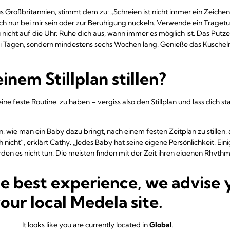
us Großbritannien, stimmt dem zu: „Schreien ist nicht immer ein Zeic
h nur bei mir sein oder zur Beruhigung nuckeln. Verwende ein Tragetu
u nicht auf die Uhr. Ruhe dich aus, wann immer es möglich ist. Das Put
drei Tagen, sondern mindestens sechs Wochen lang! Genieße das Kusche
einem Stillplan stillen?
eine feste Routine zu haben – vergiss also den Stillplan und lass dich
, wie man ein Baby dazu bringt, nach einem festen Zeitplan zu stillen,
icht“, erklärt Cathy. „Jedes Baby hat seine eigene Persönlichkeit. Einig
werden es nicht tun. Die meisten finden mit der Zeit ihren eigenen Rhythm
es für ihr Baby am besten war, eine bestimmte Routine einzuführen – 
he best experience, we advise 
ozentsatz derjenigen, die sowieso nur alle vier Stunden stillen! Auch 
eiche zur selben Uhrzeit. Warum sollte dein Baby also so einer strikte
your local Medela site.
mmer deine Brust an, wenn es Hunger zu haben scheint. Schreien ist ei
 wie zum Beispiel, dass dein Baby seine Lippen leckt, seinen Mund öffn
It looks like you are currently located in
Global
.