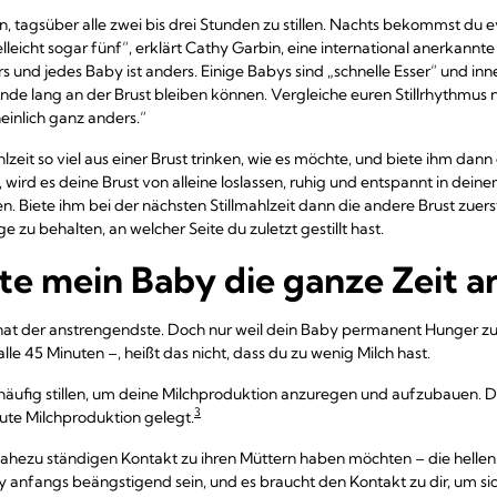
en, tagsüber alle zwei bis drei Stunden zu stillen. Nachts bekommst du 
ielleicht sogar fünf“, erklärt Cathy Garbin, eine international anerkannte
s und jedes Baby ist anders. Einige Babys sind „schnelle Esser“ und inn
nde lang an der Brust bleiben können. Vergleiche euren Stillrhythmus 
einlich ganz anders.“
hlzeit so viel aus einer Brust trinken, wie es möchte, und biete ihm dan
t, wird es deine Brust von alleine loslassen, ruhig und entspannt in dei
n. Biete ihm bei der nächsten Stillmahlzeit dann die andere Brust zuers
zu behalten, an welcher Seite du zuletzt gestillt hast.
 mein Baby die ganze Zeit an
lmonat der anstrengendste. Doch nur weil dein Baby permanent Hunger z
 alle 45 Minuten –, heißt das nicht, dass du zu wenig Milch hast.
äufig stillen, um deine Milchproduktion anzuregen und aufzubauen. 
3
gute Milchproduktion gelegt.
nahezu ständigen Kontakt zu ihren Müttern haben möchten – die hellen
 anfangs beängstigend sein, und es braucht den Kontakt zu dir, um si