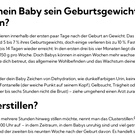
mein Baby sein Geburtsgewich
n?
eren innerhalb der ersten paar Tage nach der Geburt an Gewicht. Das 
 5 bis 7 % ihres Geburtsgewichts, doch einige verlieren bis zu 10 %. Fas
is 14 Tagen wieder erreicht. In den ersten drei bis vier Monaten liegt
i 150 g pro Woche. Doch Babys können in einigen Wochen mehr wachsen
ie dich betreut, das allgemeine Wohlbefinden und das Wachstum dein
er dein Baby Zeichen von Dehydration, wie dunkelfarbigen Urin, kein
ontanelle (der weiche Punkt auf seinem Kopf), Gelbsucht, Trägheit ode
vier bis sechs Stunden nicht die Brust) – ziehe umgehend einen Arzt zura
rstillen?
mehrere Stunden hinweg stillen möchte, nennt man das Clusterstillen.
:00 Uhr auf – in dem Zeitraum, in dem Babys unruhig sind und viel g
d der zweiten bis neunten Woche nach der Geburt davon. Es handelt s