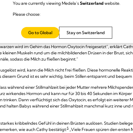
4
hen dreht, auch bekannt als „Suchen“.
You are currently viewing Medela’s
Switzerland
website.
ilchspendereflex?
Please choose:
ird dein hungriges Baby schnell an deiner Brustwarze saugen, um den „
Go to Global
Stay on Switzerland
5
le fließen lässt.
twarzen wird im Gehirn das Hormon Oxytocin freigesetzt“, erklärt Cath
e kleinen Muskeln rund um die milchbildenden Drüsen in der Brust, si
äle, sodass die Milch zu fließen beginnt.“
gelöst wird, kann die Milch nicht frei fließen. Diese hormonelle Reaktio
s diesem Grund ist es sehr wichtig, beim Stillen entspannt und bequem 
ss während einer Stillmahlzeit bei jeder Mutter mehrere Milchspender
 kurz wirkendes Hormon und kann nur für 30 bis 40 Sekunden im Körper 
n trinken. Dann verflüchtigt sich das Oxytocin, es erfolgt ein weiterer
rund halten Babys während einer Stillmahlzeit manchmal kurz inne und 
starkes kribbelndes Gefühl in deinen Brüsten auslösen. Studien belege
5
bemerken, wie auch Cathy bestätigt:
„Viele Frauen spüren den ersten M