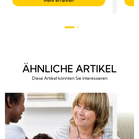
Mehr erfahren
5
5
Sternen.
Sterne
224
794
Bewertungen
Bewer
ÄHNLICHE ARTIKEL
Diese Artikel könnten Sie interessieren