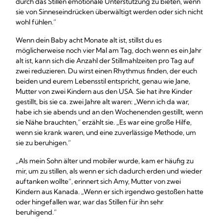
durch das Stillen emotionale Unterstützung zu bieten, wenn
sie von Sinneseindrücken überwältigt werden oder sich nicht
wohl fühlen.“
Wenn dein Baby acht Monate alt ist, stillst du es
möglicherweise noch vier Mal am Tag, doch wenn es ein Jahr
alt ist, kann sich die Anzahl der Stillmahlzeiten pro Tag auf
zwei reduzieren. Du wirst einen Rhythmus finden, der euch
beiden und eurem Lebensstil entspricht, genau wie Jane,
Mutter von zwei Kindern aus den USA. Sie hat ihre Kinder
gestillt, bis sie ca. zwei Jahre alt waren: „Wenn ich da war,
habe ich sie abends und an den Wochenenden gestillt, wenn
sie Nähe brauchten,“ erzählt sie. „Es war eine große Hilfe,
wenn sie krank waren, und eine zuverlässige Methode, um
sie zu beruhigen.“
„Als mein Sohn älter und mobiler wurde, kam er häufig zu
mir, um zu stillen, als wenn er sich dadurch erden und wieder
auftanken wollte“, erinnert sich Amy, Mutter von zwei
Kindern aus Kanada. „Wenn er sich irgendwo gestoßen hatte
oder hingefallen war, war das Stillen für ihn sehr
beruhigend.“