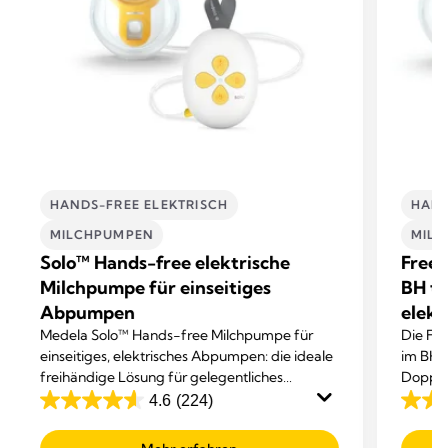
HANDS-FREE ELEKTRISCH
HAND
MILCHPUMPEN
MIL
Solo™ Hands-free elektrische
Frees
Milchpumpe für einseitiges
BH tr
Abpumpen
elekt
Medela Solo™ Hands-free Milchpumpe für
Die Fre
einseitiges, elektrisches Abpumpen: die ideale
im BH t
freihändige Lösung für gelegentliches
Doppel
Abpumpen.
Abpum
4.6
(224)
4.6
4.1
von
von