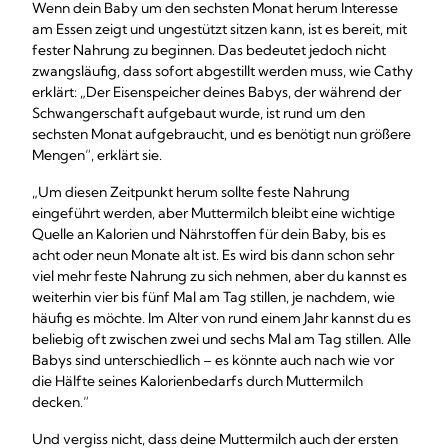
Wenn dein Baby um den sechsten Monat herum Interesse
am Essen zeigt und ungestützt sitzen kann, ist es bereit, mit
fester Nahrung zu beginnen. Das bedeutet jedoch nicht
zwangsläufig, dass sofort abgestillt werden muss, wie Cathy
erklärt: „Der Eisenspeicher deines Babys, der während der
Schwangerschaft aufgebaut wurde, ist rund um den
sechsten Monat aufgebraucht, und es benötigt nun größere
Mengen“, erklärt sie.
„Um diesen Zeitpunkt herum sollte feste Nahrung
eingeführt werden, aber Muttermilch bleibt eine wichtige
Quelle an Kalorien und Nährstoffen für dein Baby, bis es
acht oder neun Monate alt ist. Es wird bis dann schon sehr
viel mehr feste Nahrung zu sich nehmen, aber du kannst es
weiterhin vier bis fünf Mal am Tag stillen, je nachdem, wie
häufig es möchte. Im Alter von rund einem Jahr kannst du es
beliebig oft zwischen zwei und sechs Mal am Tag stillen. Alle
Babys sind unterschiedlich – es könnte auch nach wie vor
die Hälfte seines Kalorienbedarfs durch Muttermilch
decken.“
Und vergiss nicht, dass deine Muttermilch auch der ersten