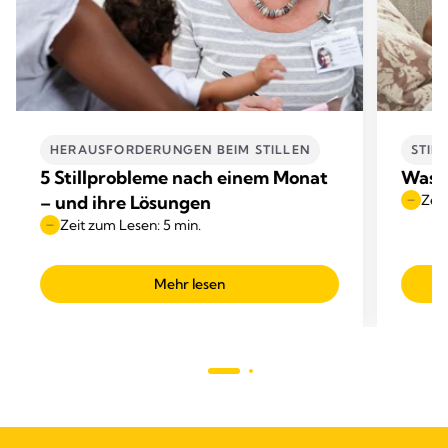
HERAUSFORDERUNGEN BEIM STILLEN
STIL
5 Stillprobleme nach einem Monat
Was i
– und ihre Lösungen
Zeit
Zeit zum Lesen: 5 min.
Mehr lesen