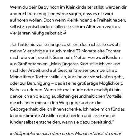
Wenn du dein Baby noch im Kleinkindalter stillst, werden dir
andere Leute möglicherweise sagen, dass es nie wird
aufhören wollen. Doch wenn Kleinkinder die Freiheit haben,
selbst zu entscheiden, stillen sie sich im Alter von zwei bis
17
vier Jahren häufig selbst ab.
„Ich hatte nie vor, so lange zu stillen, doch ich stille sowohl
meine Vierjährige als auch meine 22 Monate alte Tochter
nach wie vor“, erzählt Susannah, Mutter von zwei Kindern
aus Großbritannien. „Mein jüngeres Kind stille ich vor und
nach der Arbeit und auf Geschäftsreisen pumpe ich ab.
Meine ältere Tochter stille ich, kurz bevor sie schlafen geht,
oder zur Beruhigung – das ist eine großartige Möglichkeit,
Nähe zu erleben. Wenn ich mal müde oder erschöpft bin,
denke ich an die unglaublichen gesundheitlichen Vorteile,
die ich ihnen mit auf den Weg gebe und an die
Geborgenheit, die ich ihnen schenke. Ich habe mich für das
kindbestimmte Abstillen entschieden und lasse meine
Kinder selbst entscheiden, wann sie dazu bereit sind.“
In Stillprobleme nach dem ersten Monat erfährst du mehr