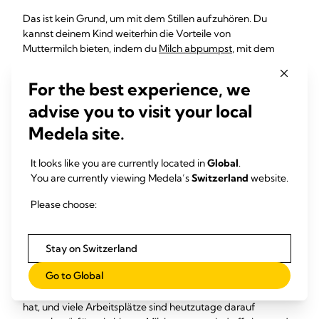
Das ist kein Grund, um mit dem Stillen aufzuhören. Du
kannst deinem Kind weiterhin die Vorteile von
Muttermilch bieten, indem du
Milch abpumpst
, mit dem
dein Baby gefüttert werden kann, wenn du nicht da bist.
Cathy erklärt:
For the best experience, we
„Pumpe ein paar Tage vorher kleine Mengen Milch ab –
advise you to visit your local
vielleicht 40 bis 60 ml pro Pumpvorgang – so kannst du
Medela site.
demjenigen, der sich um dein Baby kümmern wird, eine
Milchbank zur Verfügung stellen. Wenn du nur kleine
It looks like you are currently located in
Global
.
Mengen abpumpst, hat das keinen Einfluss auf deine
You are currently viewing Medela’s
Switzerland
website.
Milchproduktion.
Please choose:
„Wenn du
in den Beruf zurückkehrst
, sprich mit deinem
Arbeitgeber, um planen zu können. Viele Mütter stillen ihr
Baby nachts sowie früh am Morgen und spät am Abend. In
Stay on Switzerland
der
Mittagspause pumpen sie ab
, um Beschwerden zu
lindern und Milch für den nächsten Tag bereitzustellen.
Go to Global
„Es ist in der Regel viel einfacher, als man es sich vorgestellt
hat, und viele Arbeitsplätze sind heutzutage darauf