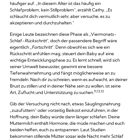
häufiger auf. „In diesem Alter ist das häufig ein
Schlafproblem, kein Stillproblem“, erzählt Cathy. „Es
schlaucht dich vermutlich sehr, aber versuche, es zu
akzeptieren und durchzuhalten.“
Einige Leute bezeichnen diese Phase als „Viermonats-
Schlaf-
Rückschritt
“, doch der passendere Begriff wäre
eigentlich „
Fortschritt
“. Denn obwohl es sich wie ein
Rückschritt anfühlen mag, steuert dein Baby auf eine
wichtige Entwicklungsphase zu. Es lernt schnell, wird sich
seiner Umwelt bewusster, gewinnt eine bessere
Tiefenwahrnehmung und fängt möglicherweise an zu
fremdeln. Nach dir zu schreien, wenn es aufwacht, an deiner
Brust zu stillen und in deiner Nähe sein zu wollen, ist seine
11,12,13
Art, Zuflucht und Unterstützung zu suchen.
Gib der Versuchung nicht nach, etwas Säuglingsnahrung
„zuzufüttern“ oder vorzeitig Beikost einzuführen, in der
Hoffnung, dein Baby würde dann länger schlafen. Deine
Muttermilch enthält Hormone, die müde machen und euch
beiden helfen, euch zu entspannen. Laut Studien
bekommen stillende Mütter sogar jede Nacht mehr Schlaf