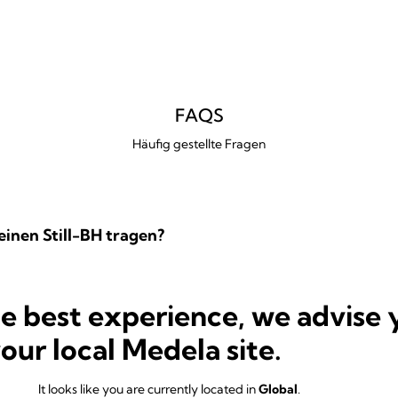
FAQS
Häufig gestellte Fragen
 einen Still-BH tragen?
he best experience, we advise 
tige ich?
your local Medela site.
It looks like you are currently located in
Global
.
 Schlafen, um die Brust nach der Schwangerschaft in