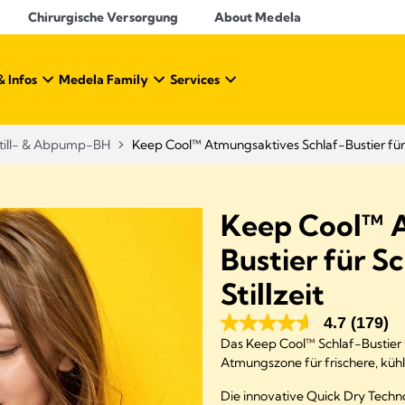
Chirurgische Versorgung
About Medela
& Infos
Medela Family
Services
till- & Abpump-BH
Keep Cool™ Atmungsaktives Schlaf-Bustier für 
Keep Cool™ A
Bustier für 
Stillzeit
4.7
(179)
Das Keep Cool™ Schlaf-Bustier
Atmungszone für frischere, küh
Die innovative Quick Dry Technol