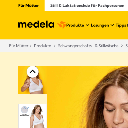
Für Mütter
Still & Laktationshub für Fachpersonen
Produkte
Lösungen
Tipps 
Für Mütter
Produkte
Schwangerschafts- & Stillwäsche​
S