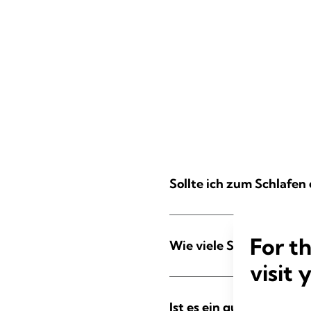
Sollte ich zum Schlafen
For t
Wie viele Still-BHs benö
visit 
Ist es ein guter BH zum