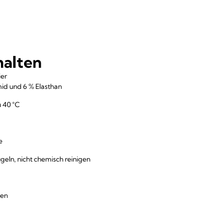
halten
ier
mid und 6 % Elasthan
 40 °C
he
geln, nicht chemisch reinigen
hen