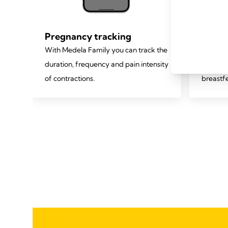
Pregnancy tracking
Baby 
With Medela Family you can track the
The foll
duration, frequency and pain intensity
for one 
ney.
of contractions.
breastf
feeding
length.