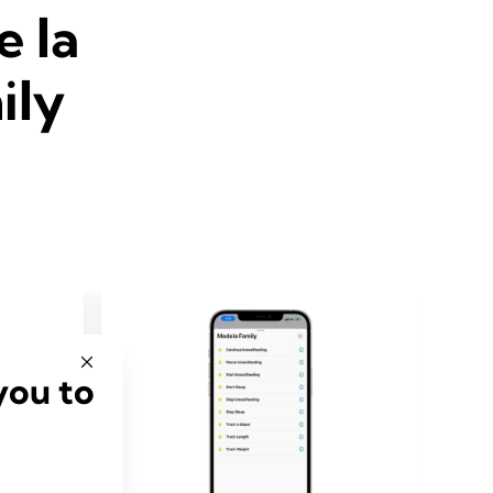
e la
ily
you to