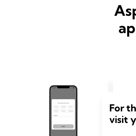
Asp
ap
For t
visit 