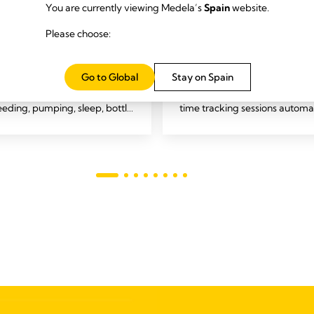
You are currently viewing Medela’s
Spain
website.
Please choose:
tracking
Pump connectivity
owing sessions can be tracked
Connect to Medela’s Freestyle
Go to Global
Stay on Spain
or more babies:
breast pump via Bluetooth an
eeding, pumping, sleep, bottle
time tracking sessions automat
, diaper changes, weight and