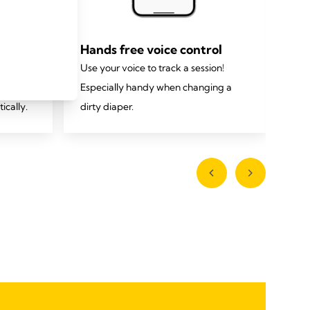
Hands free voice control
Vi
 Flex
Use your voice to track a session!
Wit
d save
Especially handy when changing a
you
ically.
dirty diaper.
you