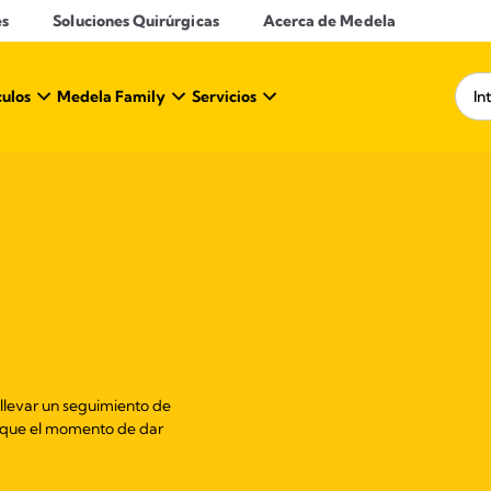
es
Soluciones Quirúrgicas
Acerca de Medela
culos
Medela Family
Servicios
llevar un seguimiento de
er que el momento de dar