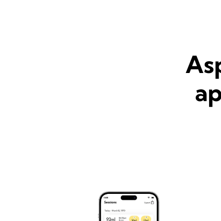
Asp
ap