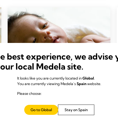
he best experience, we advise 
your local Medela site.
It looks like you are currently located in
Global
.
You are currently viewing Medela’s
Spain
website.
Please choose:
EL PODER DE LA LECHE MATERNA
¿Qué es la leche de transición?
Hora de lectura: 4 min.
Go to Global
Stay on Spain