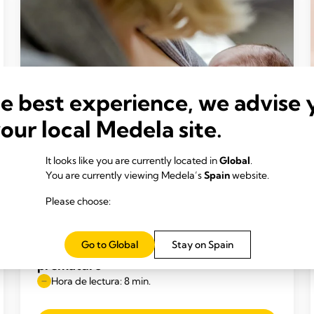
he best experience, we advise 
your local Medela site.
It looks like you are currently located in
Global
.
You are currently viewing Medela’s
Spain
website.
Please choose:
ALIMENTACIÓN CON LECHE MATERNA
INCLUSIVA
Go to Global
Stay on Spain
Alimentar con leche materna a tu bebé
prematuro
Hora de lectura: 8 min.