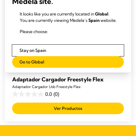
Medela site.
It looks like you are currently located in
Global
.
You are currently viewing Medela’s
Spain
website.
Please choose:
Stay on Spain
Go to Global
Adaptador Cargador Freestyle Flex
Adaptador Cargador Usb Freestyle Flex
0.0
(0)
0.0
de
Ver Productos
5
estrellas.