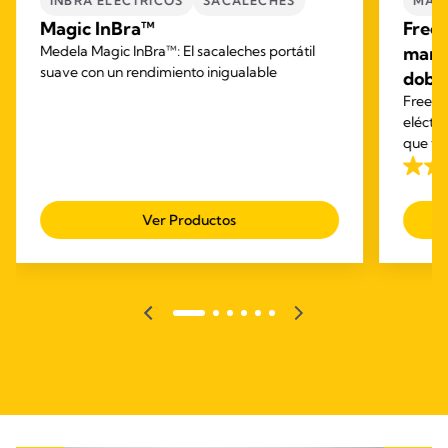
INBRA ELECTRICOS
SACALECHES
MANO
Magic InBra™
Frees
Medela Magic InBra™: El sacaleches portátil
manos
suave con un rendimiento inigualable
dobl
Freest
eléctri
que te 
extraes
4.1
de
Ver Productos
5
estrel
744
reseñ