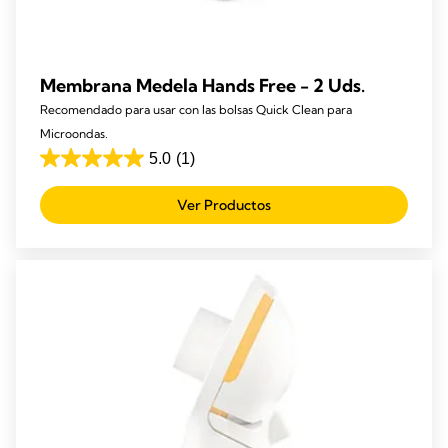
Membrana Medela Hands Free - 2 Uds.
Recomendado para usar con las bolsas Quick Clean para
Microondas.
5.0
(1)
5.0
de
Ver Productos
5
estrellas.
1
reseña