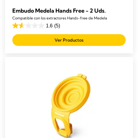
Embudo Medela Hands Free - 2 Uds.
Compatible con los extractores Hands-free de Medela
1.6
(5)
1.6
de
Ver Productos
5
estrellas.
5
reseñas