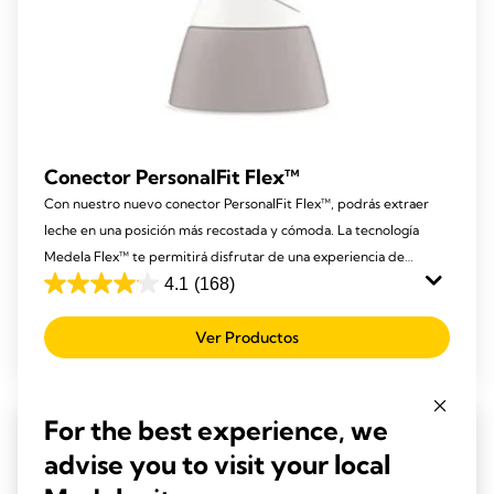
Conector PersonalFit Flex™
Con nuestro nuevo conector PersonalFit Flex™, podrás extraer
leche en una posición más recostada y cómoda. La tecnología
Medela Flex™ te permitirá disfrutar de una experiencia de
extracción de leche totalmente novedosa y personalizada.
4.1
(168)
4.1
de
Ver Productos
5
estrellas.
168
For the best experience, we
reseñas
advise you to visit your local