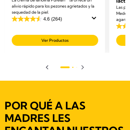
La crema de lanolina Purelan™ te ofrece un
lacta
alivio rápido para los pezones agrietados y la
Las pez
sequedad de la piel.
Medela 
4.6
(264)
agarre 
4.6
los pez
de
4.5
agarrar
5
de
Ver Productos
estrellas.
5
264
estrell
reseñas
679
reseñ
POR QUÉ A LAS
MADRES LES