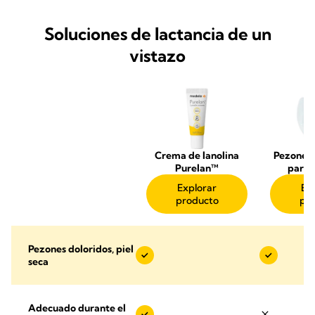
Soluciones de lactancia de un
vistazo
Crema de lanolina
Pezoner
Purelan™
para 
Explorar
Ex
producto
pr
Pezones doloridos, piel
seca
Adecuado durante el