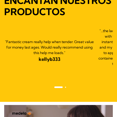
ENCANTAN NUESTROS
PRODUCTOS
"...the lac
with th
"Fantastic cream really help when tender. Great value
instantly
for money last ages. Would really recommend using
and my bab
this help me loads."
to apply
container s
kellyb333
thi