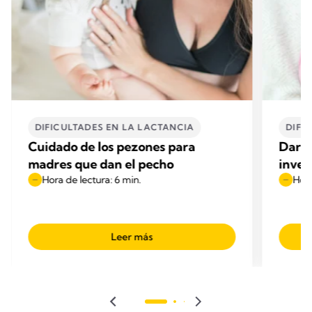
DIFICULTADES EN LA LACTANCIA
DIFI
Cuidado de los pezones para
Dar e
madres que dan el pecho
inver
Hora de lectura: 6 min.
Hora
Leer más