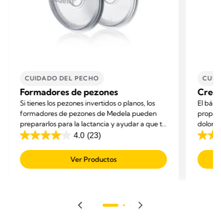
CUIDADO DEL PECHO
CUID
Formadores de pezones
Crem
Si tienes los pezones invertidos o planos, los
El báls
formadores de pezones de Medela pueden
proporc
prepararlos para la lactancia y ayudar a que tu
dolorido
bebé se enganche.
4.0
(23)
4.0
4.7
de
de
Ver Productos
5
5
estrellas.
estrell
23
284
reseñas
reseñ