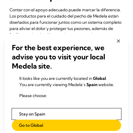
Contar con el apoyo adecuado puede marcar la diferencia.
Los productos para el cuidado del pecho de Medela están
diseñados para funcionar juntos como un sistema completo
para aliviar el dolor y proteger tus pezones, además de
facilitar su cicatrización cuando sea necesario.
For the best experience, we
Purelan™
alivia y calma los pezones doloridos y la
piel seca
advise you to visit your local
Las pezoneras Contact™
facilitan dar el pecho en
Medela site.
caso de dificultades de agarre y ayudan a proteger los
pezones doloridos durante la lactancia
Los
parches de hidrogel
refrescan y calman los
It looks like you are currently located in
Global
.
pezones entre tomas y estimulan la recuperación de la
You are currently viewing Medela’s
Spain
website.
piel
Please choose:
Los
discos absorbentes
hacen que te sientas seca,
cómoda y segura, día y noche
Stay on Spain
Cada producto está diseñado pensando en tu comodidad y
Go to Global
teniendo en mente tus objetivos de lactancia, para que
puedas centrarte en conectar con tu bebé.