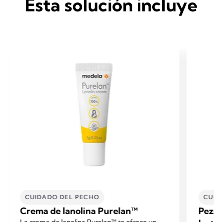
Esta solución incluye
CUIDADO DEL PECHO
CUID
Crema de lanolina Purelan™
Pezo