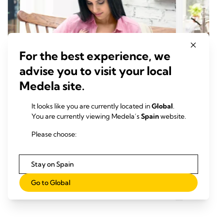
For the best experience, we
advise you to visit your local
Medela site.
CONSEJOS DE LACTANCIA MATERNA
CONS
It looks like you are currently located in
Global
.
¿Qué accesorios de lactancia
Alime
You are currently viewing Medela’s
Spain
website.
necesito?
Hora
Please choose:
Hora de lectura: 5 min.
Stay on Spain
Leer más
Go to Global