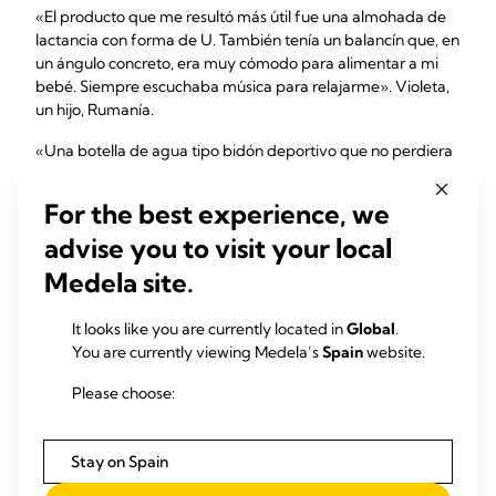
«El producto que me resultó más útil fue una almohada de
lactancia con forma de U. También tenía un balancín que, en
un ángulo concreto, era muy cómodo para alimentar a mi
bebé. Siempre escuchaba música para relajarme». Violeta,
un hijo, Rumanía.
«Una botella de agua tipo bidón deportivo que no perdiera
líquido aunque estuviese abierta, para poder tenerla en el
sofá o en la cama, a tu lado. También una aplicación para
For the best experience, we
realizar un seguimiento de las tomas y saber de qué pecho
advise you to visit your local
tomó el bebé en la última toma». Francesca, un hijo, Reino
Unido.
Medela site.
«Las copas para recoger la leche que se colocan en el
It looks like you are currently located in
Global
.
sujetador para recoger pérdidas de leche. Tenía muchísimas,
You are currently viewing Medela’s
Spain
website.
eran muy útiles». Lisa-Maria, dos hijos, Suiza.
Please choose:
«Me encantaba mi manta de lactancia, con un broche en
forma de D, que daba privacidad a mi bebé y reducía las
distracciones cuando salíamos. Una silla Poäng de Ikea con
Stay on Spain
un ligero movimiento de balanceo. Era una alternativa
barata a esos columpios tan caros. Los discos lavables eran