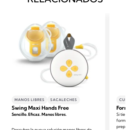
MANOS LIBRES
SACALECHES
CUID
Swing Maxi Hands Free
Form
Sencillo. Eficaz. Manos libres.
Si tien
formad
prepara
Descubre la nueva solución manos libres de