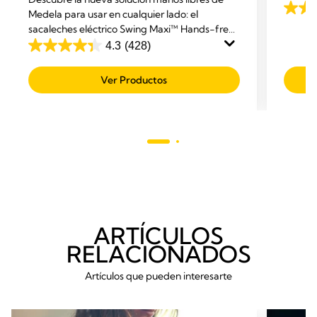
bebé s
Medela para usar en cualquier lado: el
4.0
sacaleches eléctrico Swing Maxi™ Hands-free,
de
un producto que te ofrece máxima
4.3
(428)
5
4.3
comodidad mientras haces varias cosas a la
estrell
de
vez.
Ver Productos
23
5
reseñ
estrellas.
428
reseñas
ARTÍCULOS
RELACIONADOS
Artículos que pueden interesarte