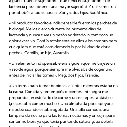
algunos buenos sujetadores que tenía en sujetadores de
lactancia para obtener una mayor sujeción). Y utilizamos un
portabebés a todas horas». Zariya, dos hijos, Sudáfrica.
«Mi producto favorito e indispensable fueron los parches de
hidrogel. Me los dieron durante los primeros días de
lactancia y nunca tuve un pezón agrietado, ni tampoco un
dolor excesivo. Confío totalmente en ellos y los compro para
cualquiera que esté considerando la posibilidad de dar el
pecho». Camilla, un hijo, Australia.
«Un elemento indispensable era alguien que me trajese un
vaso de agua, porque siempre me olvidaba de coger uno
antes de iniciar las tomas». Mag, dos hijos, Francia.
«Un termo para tomar bebidas calientes mientras estaba en
la cama. Comida y tentempiés decentes: mi suegra me
preparaba un estofado de carne y unos crepes fantásticos
(¡necesitaba comer mucho!). Una almohada para apoyar a
mi bebé cuando estaba agotada. Una silla cómoda, una
lámpara de noche para las tomas nocturnas y un cojín para
sentarme bien, ya que tenía puntos de sutura, ¡qué dolor!».