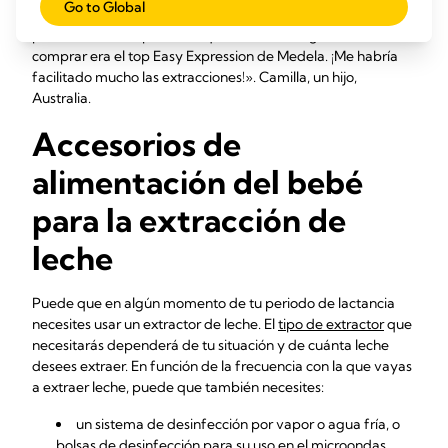
Go to Global
muy absorbentes, y las toallitas de muselina pueden usarse
para mil cosas. El producto que me hubiese gustado
comprar era el top Easy Expression de Medela. ¡Me habría
facilitado mucho las extracciones!». Camilla, un hijo,
Australia.
Accesorios de
alimentación del bebé
para la extracción de
leche
Puede que en algún momento de tu periodo de lactancia
necesites usar un extractor de leche. El
tipo de extractor
que
necesitarás dependerá de tu situación y de cuánta leche
desees extraer. En función de la frecuencia con la que vayas
a extraer leche, puede que también necesites:
un sistema de desinfección por vapor o agua fría, o
bolsas de desinfección para su uso en el microondas