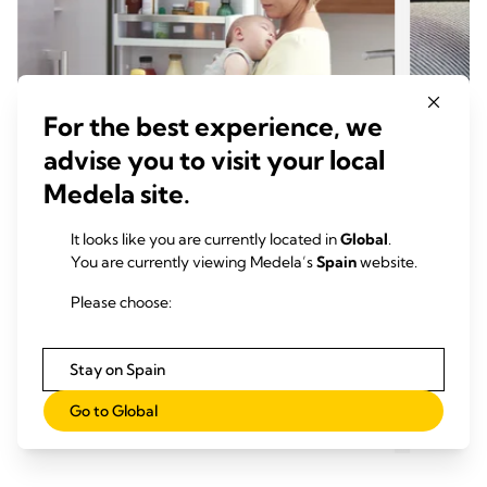
For the best experience, we
advise you to visit your local
Medela site.
CONSEJOS DE EXTRACCIÓN
CONS
It looks like you are currently located in
Global
.
Alimentar a tu bebé con leche
Cómo 
You are currently viewing Medela’s
Spain
website.
extraída: respondemos a tus
Hora
Please choose:
preguntas
Hora de lectura: 4 min.
Stay on Spain
Leer más
Go to Global