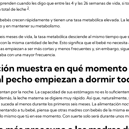
prenden cuando les digo que entre las 4 y las 26 semanas de vida, si t
2
 total de leche
.
s bebés crecen rápidamente y tienen una tasa metabólica elevada. La 
to y en mantener su metabolismo.
s seis meses de vida, la tasa metabólica desciende al mismo tiempo que s
on la misma cantidad de leche. Esto significa que el bebé no necesita
as empiezan a ser más cortas y menos frecuentes y, sin embargo, sigu
aba con una mayor frecuencia.
ación muestra en qué momento 
l pecho empiezan a dormir to
mentan por la noche. La capacidad de sus estómagos no es lo suficien
Además, la leche materna se digiere muy rápido. Así que, naturalmente,
o suceda al menos durante los primeros seis meses. La alimentación no
limentando a tu bebé, piensa que otras madres con bebés de la misma 
lo mismo que tú en ese momento. Con suerte solo será durante unos 