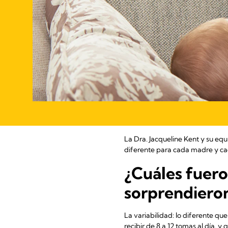
La Dra. Jacqueline Kent y su eq
diferente para cada madre y c
¿Cuáles fuero
sorprendiero
La variabilidad: lo diferente q
recibir de 8 a 12 tomas al día, 