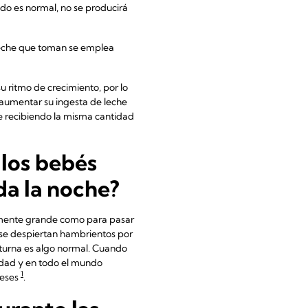
odo es normal, no se producirá
leche que toman se emplea
u ritmo de crecimiento, por lo
 aumentar su ingesta de leche
e recibiendo la misma cantidad
los bebés
da la noche?
temente grande como para pasar
 se despiertan hambrientos por
cturna es algo normal. Cuando
edad y en todo el mundo
1
meses
.