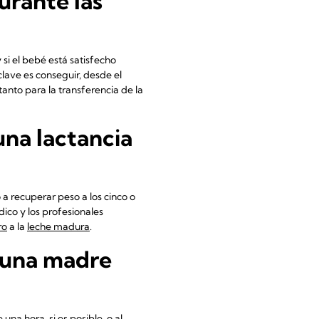
urante las
si el bebé está satisfecho
lave es conseguir, desde el
tanto para la transferencia de la
na lactancia
 recuperar peso a los cinco o
ico y los profesionales
ro
a la
leche madura
.
a una madre
una hora, si es posible, o al