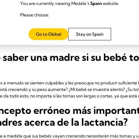
You are currently viewing Medela’s
Spain
website.
deben ofrecer un pecho o amb
Please choose:
frezcan el segundo pecho después de que hayan dado el primero. Si el
si dice que no, no pasa nada. Hay que dejar que el bebé decida, él sab
Go to Global
Stay on Spain
30 % de los bebés toma leche solamente de un pecho, el 13 % toma de l
1
echos
.
saber una madre si su bebé to
s a menudo se sienten culpables y les preocupa no producir suficiente 
está creciendo y su peso aumenta? ¿Mi bebé se muestra atento? ¿Su ton
 da todo esto, no importa si las tomas son largas o cortas, ya que está 
oncepto erróneo más importan
adres acerca de la lactancia?
e a medida que sus bebés vayan creciendo necesitarán más tomas y 