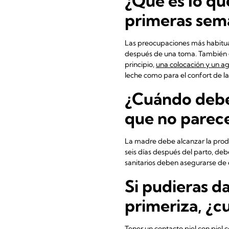
¿Qué es lo qu
primeras sema
Las preocupaciones más habituale
después de una toma. También es
principio,
una colocación y un ag
leche como para el confort de l
¿Cuándo debe
que no parec
La madre debe alcanzar la produ
seis días después del parto, de
sanitarios deben asegurarse de
Si pudieras d
primeriza, ¿cu
Tener un contacto piel con piel c