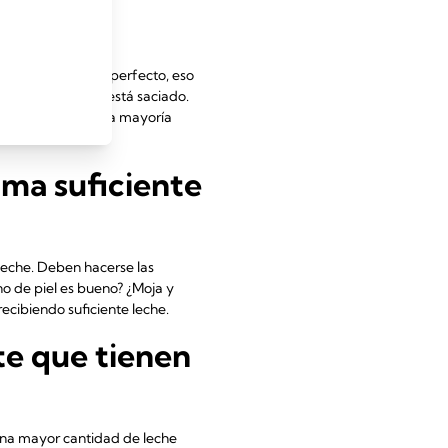
os?
 bebé lo acepta, perfecto, eso
e en qué momento está saciado.
os dos pechos, y la mayoría
ma suficiente
leche. Deben hacerse las
o de piel es bueno? ¿Moja y
recibiendo suficiente leche.
te que tienen
una mayor cantidad de leche