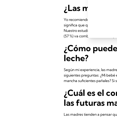
¿Las madres 
Yo recomiendo que las madres o
significa que quiere más. Pero 
Nuestro estudio muestra que el 
(57 %) va combinando los dos p
¿Cómo puede 
leche?
Según mi experiencia, las madre
siguientes preguntas: ¿Mi bebé 
mancha suficientes pañales? Si se
¿Cuál es el c
las futuras m
Las madres tienden a pensar qu