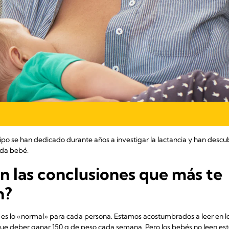
uipo se han dedicado durante años a investigar la lactancia y han descu
ada bebé.
n las conclusiones que más te
n?
ue es lo «normal» para cada persona. Estamos acostumbrados a leer en
y que deber ganar 150 g de peso cada semana. Pero los bebés no leen est