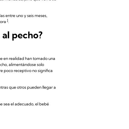
s entre uno y seis meses,
1
hora
.
 al pecho?
que en realidad han tomado una
echo, alimentándose solo
e poco receptivo no significa
ntras que otros pueden llegar a
he sea el adecuado, el bebé