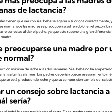
e más preocupa a las madres d
nas de lactancia?
s tienen que ver con si el bebé se agarra y succiona correctamente, y 
 normal que las madres se preocupen si sufren dolor en el pezón. La c
arre correctos al dar el pecho
, ya que esto supone una gran diferencia 
a madre.
 preocuparse una madre por u
e normal?
cción máxima de leche a las dos semanas. Si el bebé no ha empezado a
berían saltar las alarmas. Los padres deberían buscar asesoramiento méd
 que se está produciendo leche y que su composición cambia del
calost
ar un consejo sobre lactancia 
ál sería?
on el bebé lo antes posible tras el parto. Dar el pecho antes de que pase 