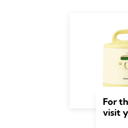
For t
visit 