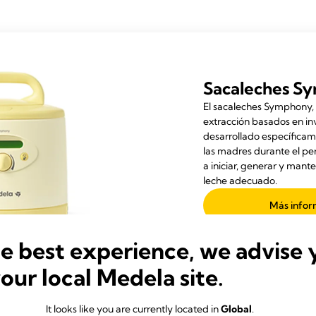
Sacaleches S
El sacaleches Symphony,
extracción basados en in
desarrollado específica
las madres durante el pe
a iniciar, generar y mant
leche adecuado.
Más infor
he best experience, we advise 
your local Medela site.
It looks like you are currently located in
Global
.