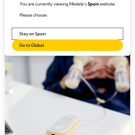
You are currently viewing Medela’s
Spain
website.
DIFICULTADES EN LA LACTANCIA
Please choose:
Dar el pecho con pezones planos, invertidos
o con piercings
Stay on Spain
Leer más
Go to Global